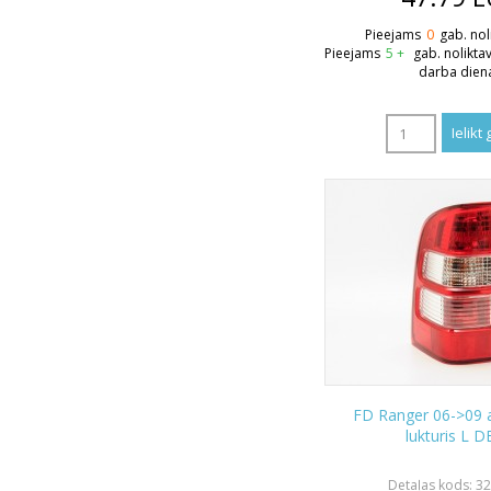
Pieejams
0
gab. nol
Pieejams
5 +
gab. nolikta
darba dien
FD Ranger 06->09 
lukturis L 
Detaļas kods: 3