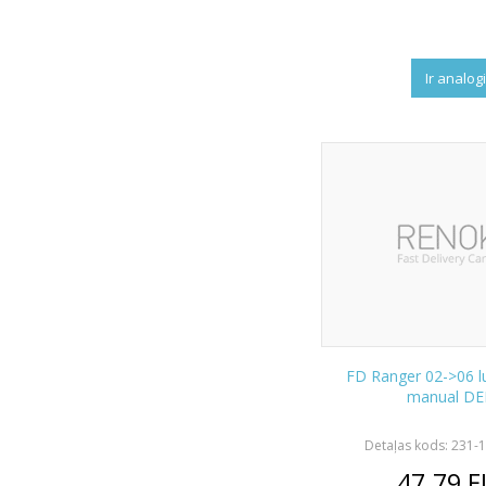
Ir analog
FD Ranger 02->06 lu
manual D
Detaļas kods: 231-
47.79
E