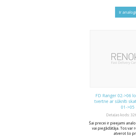
Ir analog
FD Ranger 02->06 l
tvertne ar sūknīti sk
01->05
Detaļas kods: 32
Šai precei ir pieejami analo
vai piegādātāja. Tos var r
atverot šo pr