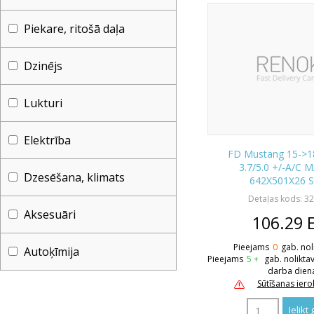
Piekare, ritošā daļa
Dzinējs
Lukturi
Elektrība
FD Mustang 15->18
3.7/5.0 +/-A/C
Dzesēšana, klimats
642X501X26 S
Detaļas kods: 3
Aksesuāri
106.29
Pieejams
0
gab. nol
Autoķīmija
Pieejams
5 +
gab. nolikta
darba dien
Sūtīšanas ier