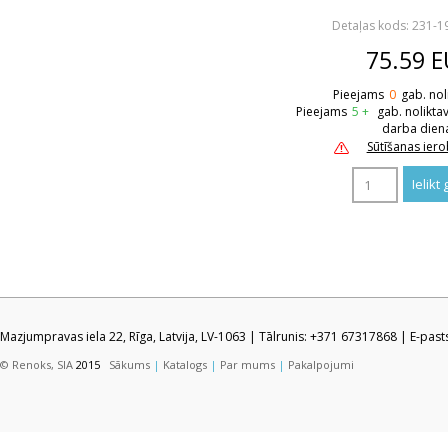
Detaļas kods: 231-1
75.59
E
Pieejams
0
gab. nol
Pieejams
5 +
gab. nolikta
darba dien
Sūtīšanas ier
Mazjumpravas iela 22, Rīga, Latvija, LV-1063 | Tālrunis: +371 67317868 | E-pas
© Renoks, SIA
2015
Sākums
|
Katalogs
|
Par mums
|
Pakalpojumi