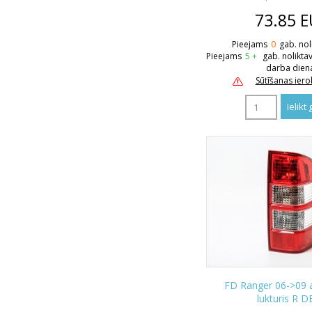
73.85
E
Pieejams
0
gab. nol
Pieejams
5 +
gab. nolikta
darba dien
Sūtīšanas ier
FD Ranger 06->09 
lukturis R 