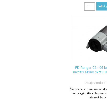
FD Ranger 02->06 l
sūknītis Mono skat C
Detaļas kods: 3
Šai precei ir pieejami analo
vai piegādātāja. Tos var r
atverot šo pr