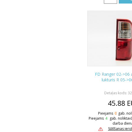
FD Ranger 02->06 
lukturis R 05->
Detaļas kods: 3
45.88
E
Pieejams
0
gab. nol
Pieejams
4
gab. noliktav
darba dien
Sūtīšanas ier