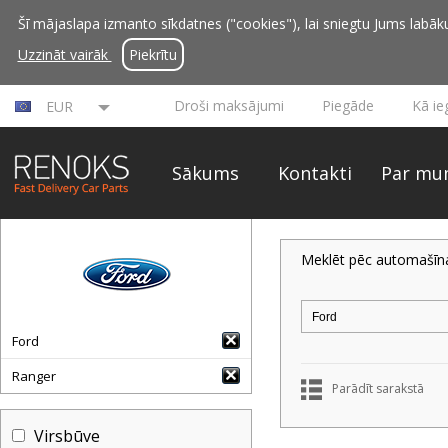
Šī mājaslapa izmanto sīkdatnes ("cookies"), lai sniegtu Jums labāku 
Uzzināt vairāk
Piekrītu
Droši maksājumi
Piegāde
Kā ie
EUR
Sākums
Kontakti
Par mu
Meklēt pēc automašīn
Ford
Ranger
Parādīt sarakstā
Virsbūve