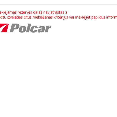
klējamās rezerves daļas nav atrastas :(
dzu izvēlaties citus meklēšanas kritērijus vai meklējiet papildus info