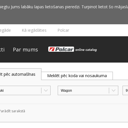
iegtu Jums labāku lapas lietošanas pieredzi. Turpinot lietot šo mājasla
iegāde
Kā iegādāties
Polcar
ti
Par mums
ēt pēc automašīnas
Meklēt pēc koda vai nosaukuma
Parādīt sarakstā