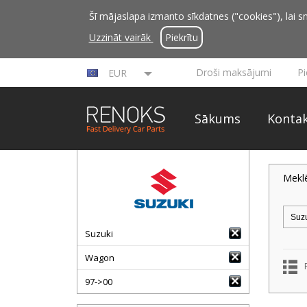
Šī mājaslapa izmanto sīkdatnes ("cookies"), lai sn
Uzzināt vairāk
Piekrītu
Droši maksājumi
P
EUR
Sākums
Kontak
Mekl
Suzuki
Wagon
97->00