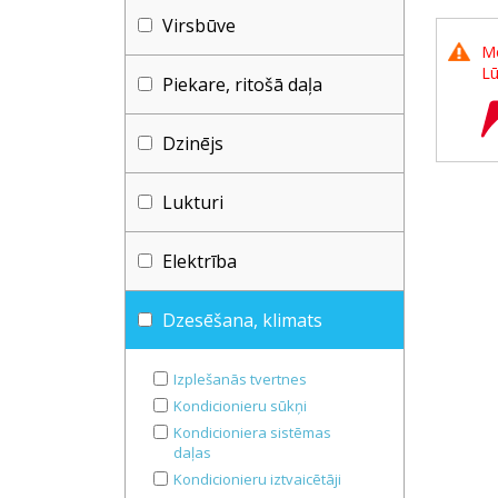
Virsbūve
Me
Lū
Piekare, ritošā daļa
Dzinējs
Lukturi
Elektrība
Dzesēšana, klimats
Izplešanās tvertnes
Kondicionieru sūkņi
Kondicioniera sistēmas
daļas
Kondicionieru iztvaicētāji