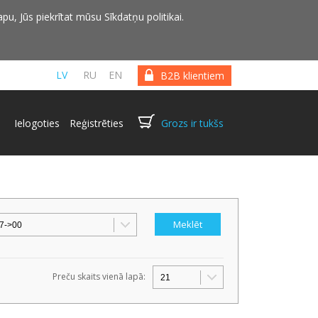
pu, Jūs piekrītat mūsu Sīkdatņu politikai.
LV
RU
EN
B2B klientiem
Ielogoties
Reģistrēties
Grozs ir tukšs
Preču skaits vienā lapā: