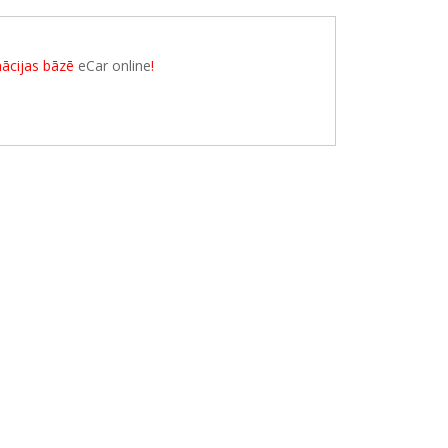
rmācijas bāzē
eCar online
!