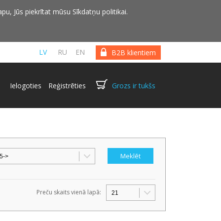
pu, Jūs piekrītat mūsu Sīkdatņu politikai.
LV
RU
EN
B2B klientiem
Ielogoties
Reģistrēties
Grozs ir tukšs
Preču skaits vienā lapā: