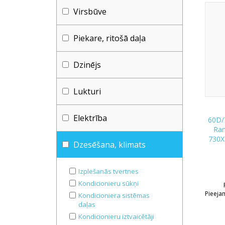
Virsbūve
Piekare, ritošā daļa
Dzinējs
Lukturi
Elektrība
60D/
Ra
730X
Dzesēšana, klimats
Izplešanās tvertnes
Kondicionieru sūkņi
Pieeja
Kondicioniera sistēmas
daļas
Kondicionieru iztvaicētāji