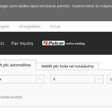
iegtu Jums labāku lapas lietošanas pieredzi. Turpinot lietot šo mājasla
iegāde
Kā iegādāties
Polcar
ti
Par mums
ēt pēc automašīnas
Meklēt pēc koda vai nosaukuma
Parādīt sarakstā