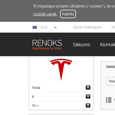
Šī mājaslapa izmanto sīkdatnes ("cookies"), lai sn
Uzzināt vairāk
Piekrītu
Droši maksājumi
P
EUR
Sākums
Kontak
Mekl
Tesla
X
15->