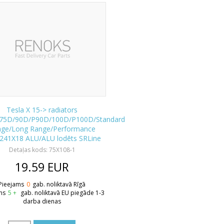
Tesla X 15-> radiators
75D/90D/P90D/100D/P100D/Standard
nge/Long Range/Performance
241X18 ALU/ALU lodēts SRLine
Detaļas kods: 75X108-1
19.59
EUR
Pieejams
0
gab. noliktavā Rīgā
ms
5 +
gab. noliktavā EU piegāde 1-3
darba dienas