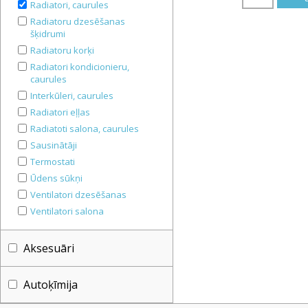
Radiatori, caurules
Radiatoru dzesēšanas
šķidrumi
Radiatoru korķi
Radiatori kondicionieru,
caurules
Interkūleri, caurules
Radiatori eļļas
Radiatoti salona, caurules
Sausinātāji
Termostati
Ūdens sūkņi
Ventilatori dzesēšanas
Ventilatori salona
Aksesuāri
Autoķīmija