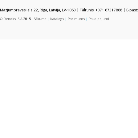
Mazjumpravas iela 22, Rīga, Latvija, LV-1063 | Tālrunis: +371 67317868 | E-pas
© Renoks, SIA
2015
Sākums
|
Katalogs
|
Par mums
|
Pakalpojumi