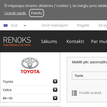
Šī mājaslapa izmanto sīkdatnes ("cookies"), lai sniegtu Jums labāku 
Uzzināt vairāk
Piekrītu
Droši maksājumi
Piegāde
Kā ie
EUR
Sākums
Kontakti
Par mu
Meklēt pēc automašīn
Toyota
Celica
Parādīt sarakstā
89->93