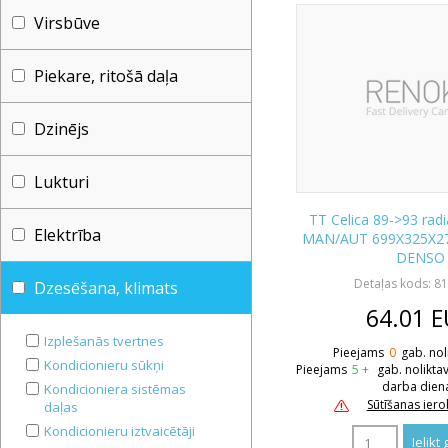
Virsbūve
Piekare, ritošā daļa
Dzinējs
Lukturi
TT Celica 89->93 radi
Elektrība
MAN/AUT 699X325X27 
DENSO
Detaļas kods: 8
Dzesēšana, klimats
64.01
E
Izplešanās tvertnes
Pieejams
0
gab. nol
Kondicionieru sūkņi
Pieejams
5 +
gab. nolikta
darba dien
Kondicioniera sistēmas
Sūtīšanas ier
daļas
Kondicionieru iztvaicētāji