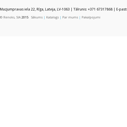
Mazjumpravas iela 22, Rīga, Latvija, LV-1063 | Tālrunis: +371 67317868 | E-pas
© Renoks, SIA
2015
Sākums
|
Katalogs
|
Par mums
|
Pakalpojumi