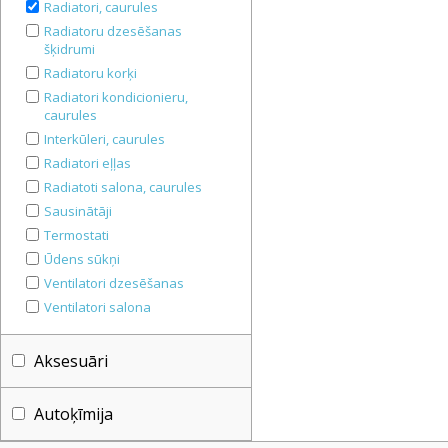
Radiatori, caurules
Radiatoru dzesēšanas
šķidrumi
Radiatoru korķi
Radiatori kondicionieru,
caurules
Interkūleri, caurules
Radiatori eļļas
Radiatoti salona, caurules
Sausinātāji
Termostati
Ūdens sūkņi
Ventilatori dzesēšanas
Ventilatori salona
Aksesuāri
Autoķīmija