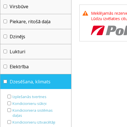
Virsbūve
Meklējamās rezerves
Lūdzu izvēlaties ci
Piekare, ritošā daļa
Dzinējs
Lukturi
Elektrība
Dzesēšana, klimats
Izplešanās tvertnes
Kondicionieru sūkņi
Kondicioniera sistēmas
daļas
Kondicionieru iztvaicētāji