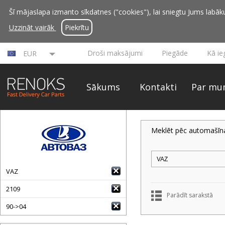
Šī mājaslapa izmanto sīkdatnes ("cookies"), lai sniegtu Jums labāku 
Uzzināt vairāk
Piekrītu
Droši maksājumi
Piegāde
Kā ie
EUR
Sākums
Kontakti
Par mu
Meklēt pēc automašīn
VAZ
2109
Parādīt sarakstā
90->04