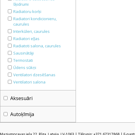
šķidrumi
Radiatoru korķi
Radiatori kondicionieru,
caurules
Interkūleri, caurules
Radiatori eļļas
Radiatoti salona, caurules
Sausinātāji
Termostati
Ūdens sūkņi
Ventilatori dzesēšanas
Ventilatori salona
Aksesuāri
Autoķīmija
Mazjumpravas iela 22, Rīga, Latvija, LV-1063 | Tālrunis: +371 67317868 | E-pas