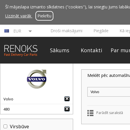
Šī mājaslapa izmanto sīkdatnes ("cookies"), lai sniegtu Jums labāku 
Uzzināt vairāk
Piekrītu
Droši maksājumi
Piegāde
Kā ie
EUR
Sākums
Kontakti
Par mu
Meklēt pēc automašīn
Volvo
480
Parādīt sarakstā
Virsbūve