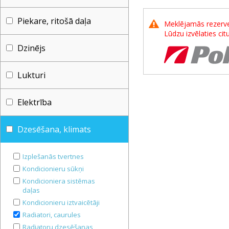
Piekare, ritošā daļa
Meklējamās rezerves
Lūdzu izvēlaties ci
Dzinējs
Lukturi
Elektrība
Dzesēšana, klimats
Izplešanās tvertnes
Kondicionieru sūkņi
Kondicioniera sistēmas
daļas
Kondicionieru iztvaicētāji
Radiatori, caurules
Radiatoru dzesēšanas