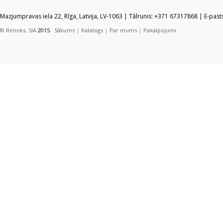
Mazjumpravas iela 22, Rīga, Latvija, LV-1063 | Tālrunis: +371 67317868 | E-pas
© Renoks, SIA
2015
Sākums
|
Katalogs
|
Par mums
|
Pakalpojumi