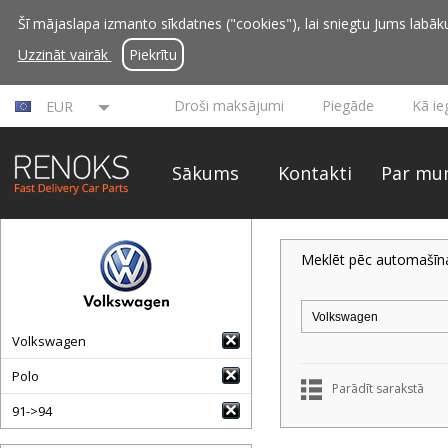
Šī mājaslapa izmanto sīkdatnes ("cookies"), lai sniegtu Jums labāku 
Uzzināt vairāk
Piekrītu
Droši maksājumi
Piegāde
Kā ie
EUR
Sākums
Kontakti
Par mu
Meklēt pēc automašīn
Volkswagen
Polo
Parādīt sarakstā
91->94