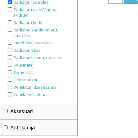
Radiatori, caurules
Radiatoru dzesēšanas
šķidrumi
Radiatoru korķi
Radiatori kondicionieru,
caurules
Interkūleri, caurules
Radiatori eļļas
Radiatoti salona, caurules
Sausinātāji
Termostati
Ūdens sūkņi
Ventilatori dzesēšanas
Ventilatori salona
Aksesuāri
Autoķīmija