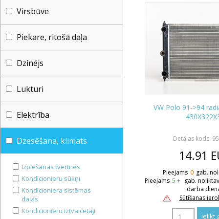
Virsbūve
Piekare, ritošā daļa
Dzinējs
Lukturi
VW Polo 91->94 radia
Elektrība
430X322X
Detaļas kods: 9
Dzesēšana, klimats
14.91
E
Izplešanās tvertnes
Pieejams
0
gab. nol
Kondicionieru sūkņi
Pieejams
5 +
gab. nolikta
darba dien
Kondicioniera sistēmas
Sūtīšanas ier
daļas
Kondicionieru iztvaicētāji