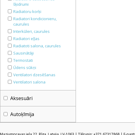
šķidrumi
Radiatoru korķi
Radiatori kondicionieru,
caurules
Interkūleri, caurules
Radiatori eļļas
Radiatoti salona, caurules
Sausinātāji
Termostati
Ūdens sūkņi
Ventilatori dzesēšanas
Ventilatori salona
Aksesuāri
Autoķīmija
Mazjumpravas iela 22, Rīga, Latvija, LV-1063 | Tālrunis: +371 67317868 | E-pas