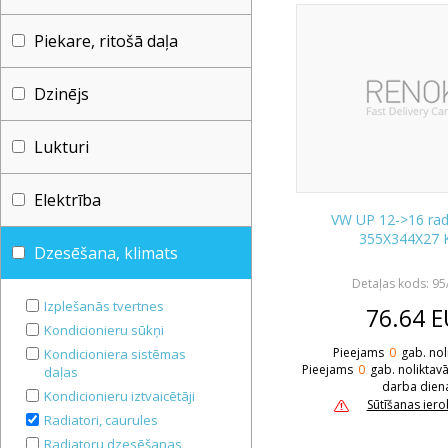
Piekare, ritošā daļa
Dzinējs
Lukturi
Elektrība
VW UP 12->16 radi
355X344X27
Dzesēšana, klimats
Detaļas kods: 9
Izplešanās tvertnes
76.64
E
Kondicionieru sūkņi
Pieejams
0
gab. nol
Kondicioniera sistēmas
Pieejams
0
gab. noliktav
daļas
darba dien
Kondicionieru iztvaicētāji
Sūtīšanas ier
Radiatori, caurules
Radiatoru dzesēšanas