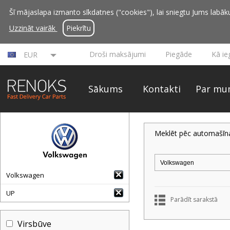
Šī mājaslapa izmanto sīkdatnes ("cookies"), lai sniegtu Jums labāku 
Uzzināt vairāk
Piekrītu
Droši maksājumi
Piegāde
Kā ie
EUR
Sākums
Kontakti
Par mu
Meklēt pēc automašīn
Volkswagen
UP
Parādīt sarakstā
Virsbūve