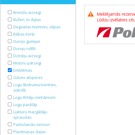
Bremžu aizsegi
Meklējamās rezerves
Buferi, to daļas
Lūdzu izvēlaties ci
Degvielas tvertnes, stīpas
Bākas korķi
Durvju gumijas
Durvju rullīši
Dzinēju aizsegi
Motoru pārsegi
Emblēmas
Gāzes atsperes
Logu škidruma tvertnes,
sūknīši
Logu tīritāju mehānismi
Logu pacēlāji
Lukturu mazgātāju
sprauslas
Parkošanās sensori
Plastmasas daļas