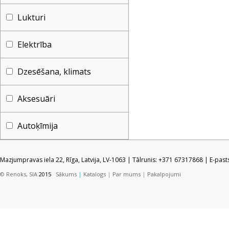
Lukturi
Elektrība
Dzesēšana, klimats
Aksesuāri
Autoķīmija
Mazjumpravas iela 22, Rīga, Latvija, LV-1063 | Tālrunis: +371 67317868 | E-pas
© Renoks, SIA
2015
Sākums
|
Katalogs
|
Par mums
|
Pakalpojumi