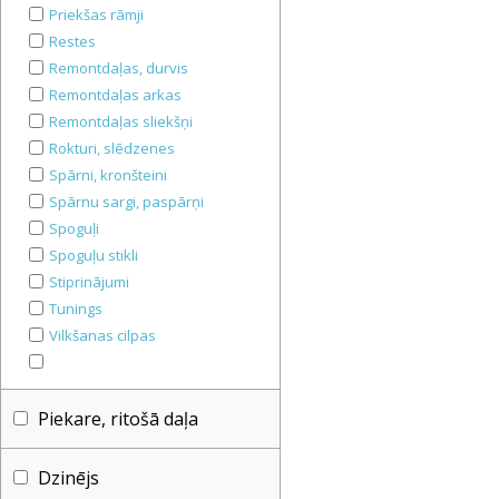
Priekšas rāmji
Restes
Remontdaļas, durvis
Remontdaļas arkas
Remontdaļas sliekšņi
Rokturi, slēdzenes
Spārni, kronšteini
Spārnu sargi, paspārņi
Spoguļi
Spoguļu stikli
Stiprinājumi
Tunings
Vilkšanas cilpas
Piekare, ritošā daļa
Dzinējs