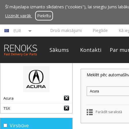
Šī mājaslapa izmanto sīkdatnes ("cookies"), lai sniegtu Jums labāku 
Uzzināt vairāk
Piekrītu
Droši maksājumi
Piegāde
Kā ie
EUR
Sākums
Kontakti
Par mu
Meklēt pēc automašīn
Acura
TSX
Parādīt sarakstā
Virsbūve