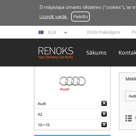
Šī mājaslapa izmanto sīkdatnes ("cookies"), lai sn
Uzzināt vairāk
Piekrītu
Droši maksājumi
P
EUR
Sākums
Kontak
Mekl
Audi
A2
10->15