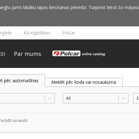
iegtu Jums labāku lapas lietošanas pieredzi. Turpinot lietot šo mājasla
iegāde
Kā iegādāties
Polcar
ti
Par mums
ēt pēc automašīnas
Meklēt pēc koda vai nosaukuma
Parādīt sarakstā