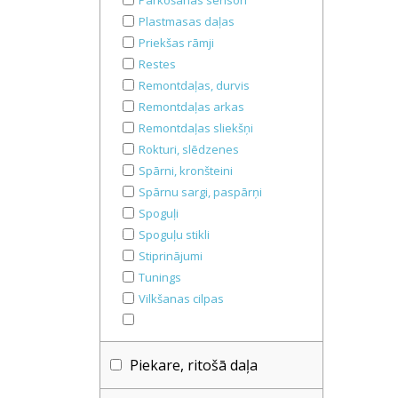
Parkošanās sensori
Plastmasas daļas
Priekšas rāmji
Restes
Remontdaļas, durvis
Remontdaļas arkas
Remontdaļas sliekšņi
Rokturi, slēdzenes
Spārni, kronšteini
Spārnu sargi, paspārņi
Spoguļi
Spoguļu stikli
Stiprinājumi
Tunings
Vilkšanas cilpas
Piekare, ritošā daļa