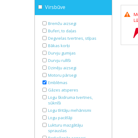
Virsbūve
Me
Lū
Bremžu aizsegi
Buferi, to daļas
Degvielas tvertnes, stīpas
Bākas korķi
Durvju gumijas
Durvju rullīši
Dzinēju aizsegi
Motoru pārsegi
Emblēmas
Gāzes atsperes
Logu škidruma tvertnes,
sūknīši
Logu tīritāju mehānismi
Logu pacēlāji
Lukturu mazgātāju
sprauslas