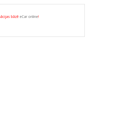
rmācijas bāzē
eCar online
!