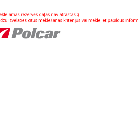
klējamās rezerves daļas nav atrastas :(
dzu izvēlaties citus meklēšanas kritērijus vai meklējiet papildus info