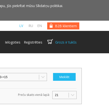
pu, Jūs piekrītat mūsu Sīkdatņu politikai.
LV
RU
EN
B2B klientiem
Ielogoties
Reģistrēties
Grozs ir tukšs
Preču skaits vienā lapā: