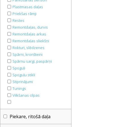
Parkošanās sensori
Plastmasas daļas
Priekšas rāmji
Restes
Remontdaļas, durvis
Remontdaļas arkas
Remontdaļas sliekšņi
Rokturi, slēdzenes
Spārni, kronšteini
Spārnu sargi, paspārņi
Spoguļi
Spoguļu stikli
Stiprinājumi
Tunings
Vilkšanas cilpas
Piekare, ritošā daļa