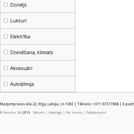
Dzinējs
Lukturi
Elektrība
Dzesēšana, klimats
Aksesuāri
Autoķīmija
Mazjumpravas iela 22, Rīga, Latvija, LV-1063 | Tālrunis: +371 67317868 | E-pas
© Renoks, SIA
2015
Sākums
|
Katalogs
|
Par mums
|
Pakalpojumi