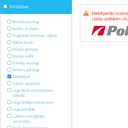
Virsbūve
Meklējamās rezerves
Lūdzu izvēlaties ci
Bremžu aizsegi
Buferi, to daļas
Degvielas tvertnes, stīpas
Bākas korķi
Durvju gumijas
Durvju rullīši
Dzinēju aizsegi
Motoru pārsegi
Emblēmas
Gāzes atsperes
Logu škidruma tvertnes,
sūknīši
Logu tīritāju mehānismi
Logu pacēlāji
Lukturu mazgātāju
sprauslas