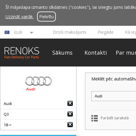
Šī mājaslapa izmanto sīkdatnes ("cookies"), lai sniegtu Jums labāku 
Uzzināt vairāk
Piekrītu
Droši maksājumi
Piegāde
Kā ie
EUR
Sākums
Kontakti
Par mu
Meklēt pēc automašīn
Audi
Q3
Parādīt sarakstā
18->