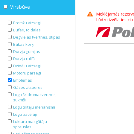
Virsbūve
Meklējamās rezerves
Lūdzu izvēlaties ci
Bremžu aizsegi
Buferi, to daļas
Degvielas tvertnes, stīpas
Bākas korķi
Durvju gumijas
Durvju rullīši
Dzinēju aizsegi
Motoru pārsegi
Emblēmas
Gāzes atsperes
Logu škidruma tvertnes,
sūknīši
Logu tīritāju mehānismi
Logu pacēlāji
Lukturu mazgātāju
sprauslas