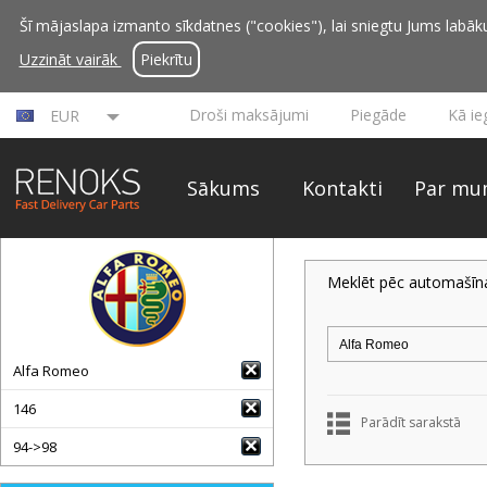
Šī mājaslapa izmanto sīkdatnes ("cookies"), lai sniegtu Jums labāku 
Uzzināt vairāk
Piekrītu
Droši maksājumi
Piegāde
Kā ie
EUR
Sākums
Kontakti
Par mu
Meklēt pēc automašīn
Alfa Romeo
146
Parādīt sarakstā
94->98