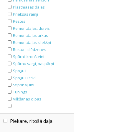
Parkošanās sensori
Plastmasas daļas
Priekšas rāmji
Restes
Remontdaļas, durvis
Remontdaļas arkas
Remontdaļas sliekšņi
Rokturi, slēdzenes
Spārni, kronšteini
Spārnu sargi, paspārņi
Spoguļi
Spoguļu stikli
Stiprinājumi
Tunings
Vilkšanas cilpas
Piekare, ritošā daļa