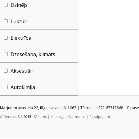
Dzinējs
Lukturi
Elektrība
Dzesēšana, klimats
Aksesuāri
Autoķīmija
Mazjumpravas iela 22, Rīga, Latvija, LV-1063 | Tālrunis: +371 67317868 | E-pas
© Renoks, SIA
2015
Sākums
|
Katalogs
|
Par mums
|
Pakalpojumi