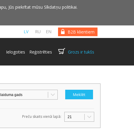
pu, Jūs piekrītat mūsu Sīkdatņu politikai.
LV
RU
EN
B2B klientiem
Ielogoties
Reģistrēties
Grozs ir tukšs
Preču skaits vienā lapā: