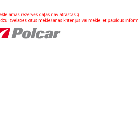
klējamās rezerves daļas nav atrastas :(
dzu izvēlaties citus meklēšanas kritērijus vai meklējiet papildus info