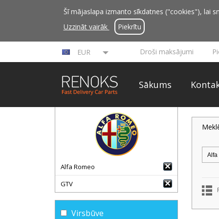
Šī mājaslapa izmanto sīkdatnes ("cookies"), lai sn
Uzzināt vairāk
Piekrītu
Droši maksājumi
P
EUR
Sākums
Kontak
Mekl
Alfa Romeo
GTV
Virsbūve