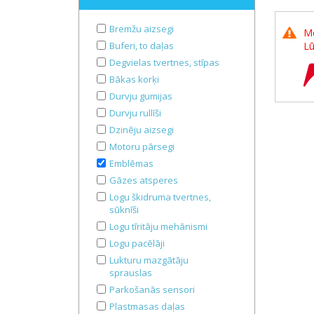
Bremžu aizsegi
Me
Buferi, to daļas
Lū
Degvielas tvertnes, stīpas
Bākas korķi
Durvju gumijas
Durvju rullīši
Dzinēju aizsegi
Motoru pārsegi
Emblēmas
Gāzes atsperes
Logu škidruma tvertnes,
sūknīši
Logu tīritāju mehānismi
Logu pacēlāji
Lukturu mazgātāju
sprauslas
Parkošanās sensori
Plastmasas daļas