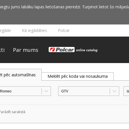
iegtu Jums labāku lapas lietošanas pieredzi. Turpinot lietot šo mājasla
iegāde
Kā iegādāties
Polcar
ti
Par mums
ēt pēc automašīnas
Meklēt pēc koda vai nosaukuma
Parādīt sarakstā