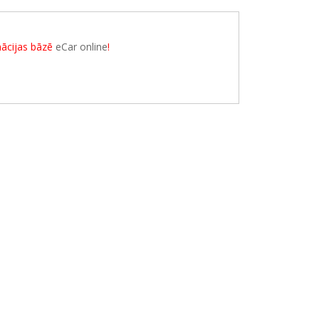
rmācijas bāzē
eCar online
!