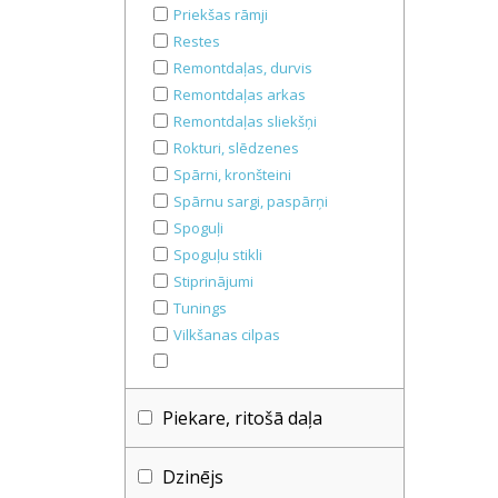
Priekšas rāmji
Restes
Remontdaļas, durvis
Remontdaļas arkas
Remontdaļas sliekšņi
Rokturi, slēdzenes
Spārni, kronšteini
Spārnu sargi, paspārņi
Spoguļi
Spoguļu stikli
Stiprinājumi
Tunings
Vilkšanas cilpas
Piekare, ritošā daļa
Dzinējs