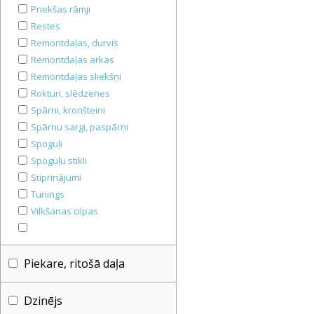
Priekšas rāmji
Restes
Remontdaļas, durvis
Remontdaļas arkas
Remontdaļas sliekšņi
Rokturi, slēdzenes
Spārni, kronšteini
Spārnu sargi, paspārņi
Spoguļi
Spoguļu stikli
Stiprinājumi
Tunings
Vilkšanas cilpas
Piekare, ritošā daļa
Dzinējs