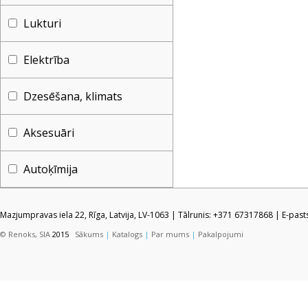
Lukturi
Elektrība
Dzesēšana, klimats
Aksesuāri
Autoķīmija
Mazjumpravas iela 22, Rīga, Latvija, LV-1063 | Tālrunis: +371 67317868 | E-pas
© Renoks, SIA
2015
Sākums
|
Katalogs
|
Par mums
|
Pakalpojumi