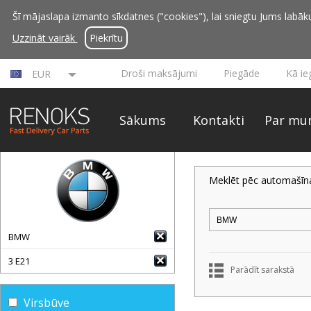
Šī mājaslapa izmanto sīkdatnes ("cookies"), lai sniegtu Jums labāku 
Uzzināt vairāk
Piekrītu
Droši maksājumi
Piegāde
Kā ie
EUR
Sākums
Kontakti
Par mu
Meklēt pēc automašīn
BMW
3 E21
Parādīt sarakstā
Virsbūve