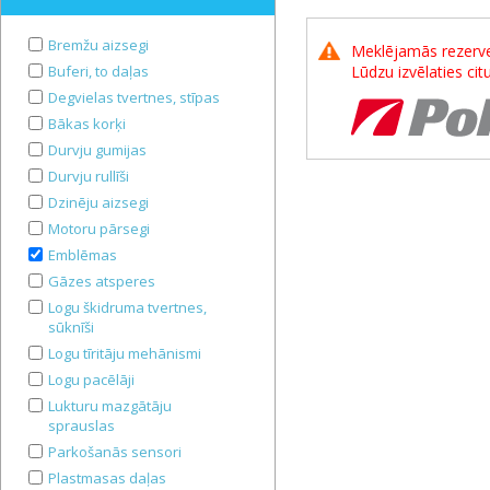
Bremžu aizsegi
Meklējamās rezerves
Buferi, to daļas
Lūdzu izvēlaties ci
Degvielas tvertnes, stīpas
Bākas korķi
Durvju gumijas
Durvju rullīši
Dzinēju aizsegi
Motoru pārsegi
Emblēmas
Gāzes atsperes
Logu škidruma tvertnes,
sūknīši
Logu tīritāju mehānismi
Logu pacēlāji
Lukturu mazgātāju
sprauslas
Parkošanās sensori
Plastmasas daļas