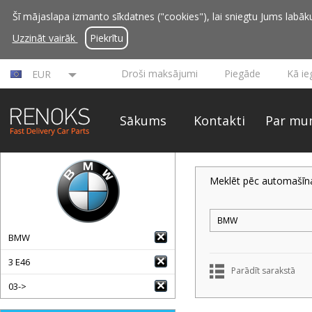
Šī mājaslapa izmanto sīkdatnes ("cookies"), lai sniegtu Jums labāku 
Uzzināt vairāk
Piekrītu
Droši maksājumi
Piegāde
Kā ie
EUR
Sākums
Kontakti
Par mu
Meklēt pēc automašīn
BMW
3 E46
Parādīt sarakstā
03->