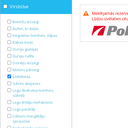
Virsbūve
Meklējamās rezerves
Lūdzu izvēlaties ci
Bremžu aizsegi
Buferi, to daļas
Degvielas tvertnes, stīpas
Bākas korķi
Durvju gumijas
Durvju rullīši
Dzinēju aizsegi
Motoru pārsegi
Emblēmas
Gāzes atsperes
Logu škidruma tvertnes,
sūknīši
Logu tīritāju mehānismi
Logu pacēlāji
Lukturu mazgātāju
sprauslas