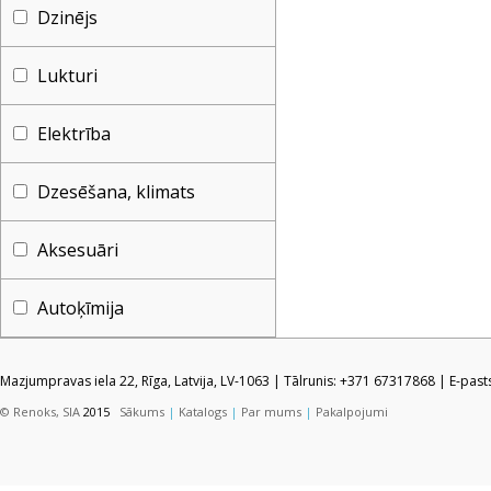
Dzinējs
Lukturi
Elektrība
Dzesēšana, klimats
Aksesuāri
Autoķīmija
Mazjumpravas iela 22, Rīga, Latvija, LV-1063 | Tālrunis: +371 67317868 | E-pas
© Renoks, SIA
2015
Sākums
|
Katalogs
|
Par mums
|
Pakalpojumi