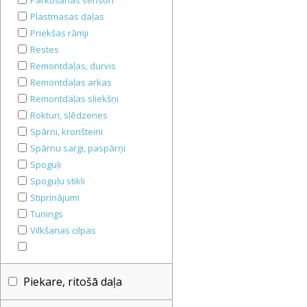
Parkošanās sensori
Plastmasas daļas
Priekšas rāmji
Restes
Remontdaļas, durvis
Remontdaļas arkas
Remontdaļas sliekšņi
Rokturi, slēdzenes
Spārni, kronšteini
Spārnu sargi, paspārņi
Spoguļi
Spoguļu stikli
Stiprinājumi
Tunings
Vilkšanas cilpas
Piekare, ritošā daļa