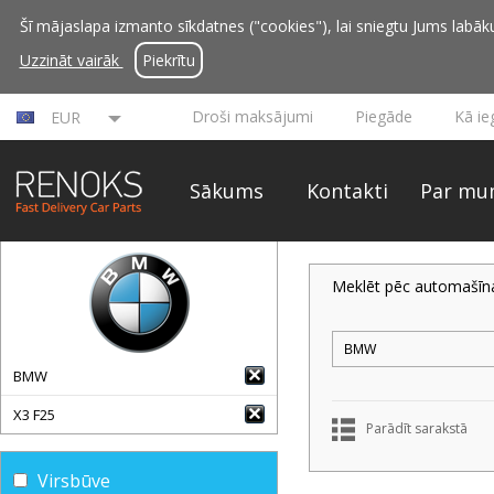
Šī mājaslapa izmanto sīkdatnes ("cookies"), lai sniegtu Jums labāku 
Uzzināt vairāk
Piekrītu
Droši maksājumi
Piegāde
Kā ie
EUR
Sākums
Kontakti
Par mu
Meklēt pēc automašīn
BMW
X3 F25
Parādīt sarakstā
Virsbūve