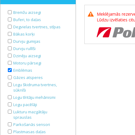
Bremžu aizsegi
Meklējamās rezerves
Buferi, to daļas
Lūdzu izvēlaties ci
Degvielas tvertnes, stīpas
Bākas korķi
Durvju gumijas
Durvju rullīši
Dzinēju aizsegi
Motoru pārsegi
Emblēmas
Gāzes atsperes
Logu škidruma tvertnes,
sūknīši
Logu tīritāju mehānismi
Logu pacēlāji
Lukturu mazgātāju
sprauslas
Parkošanās sensori
Plastmasas daļas