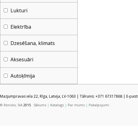
Lukturi
Elektrība
Dzesēšana, klimats
Aksesuāri
Autoķīmija
Mazjumpravas iela 22, Rīga, Latvija, LV-1063 | Tālrunis: +371 67317868 | E-pas
© Renoks, SIA
2015
Sākums
|
Katalogs
|
Par mums
|
Pakalpojumi