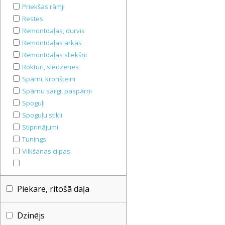
Priekšas rāmji
Restes
Remontdaļas, durvis
Remontdaļas arkas
Remontdaļas sliekšņi
Rokturi, slēdzenes
Spārni, kronšteini
Spārnu sargi, paspārņi
Spoguļi
Spoguļu stikli
Stiprinājumi
Tunings
Vilkšanas cilpas
Piekare, ritošā daļa
Dzinējs