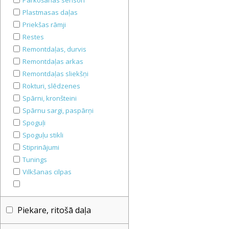
Parkošanās sensori
Plastmasas daļas
Priekšas rāmji
Restes
Remontdaļas, durvis
Remontdaļas arkas
Remontdaļas sliekšņi
Rokturi, slēdzenes
Spārni, kronšteini
Spārnu sargi, paspārņi
Spoguļi
Spoguļu stikli
Stiprinājumi
Tunings
Vilkšanas cilpas
Piekare, ritošā daļa