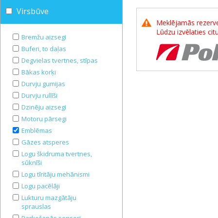
Virsbūve
Meklējamās rezerves
Lūdzu izvēlaties ci
Bremžu aizsegi
Buferi, to daļas
Degvielas tvertnes, stīpas
Bākas korķi
Durvju gumijas
Durvju rullīši
Dzinēju aizsegi
Motoru pārsegi
Emblēmas
Gāzes atsperes
Logu škidruma tvertnes,
sūknīši
Logu tīritāju mehānismi
Logu pacēlāji
Lukturu mazgātāju
sprauslas