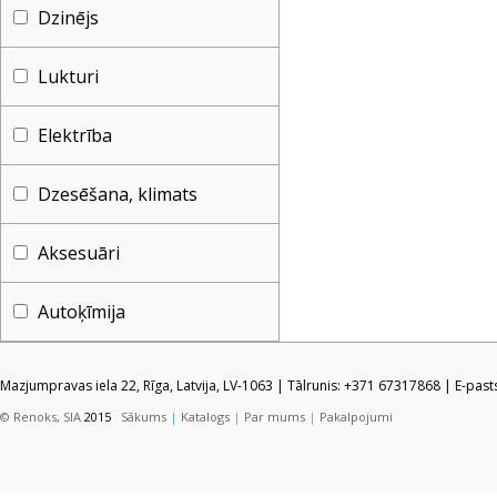
Dzinējs
Lukturi
Elektrība
Dzesēšana, klimats
Aksesuāri
Autoķīmija
Mazjumpravas iela 22, Rīga, Latvija, LV-1063 | Tālrunis: +371 67317868 | E-pas
© Renoks, SIA
2015
Sākums
|
Katalogs
|
Par mums
|
Pakalpojumi