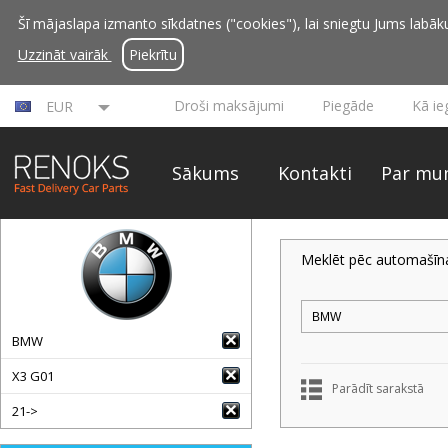
Šī mājaslapa izmanto sīkdatnes ("cookies"), lai sniegtu Jums labāku 
Uzzināt vairāk
Piekrītu
Droši maksājumi
Piegāde
Kā ie
EUR
Sākums
Kontakti
Par mu
Meklēt pēc automašīn
BMW
X3 G01
Parādīt sarakstā
21->