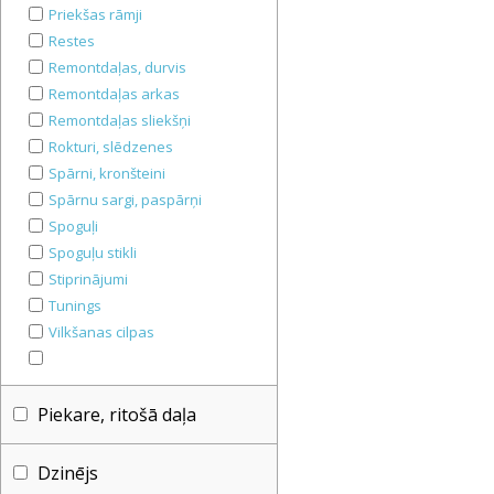
Priekšas rāmji
Restes
Remontdaļas, durvis
Remontdaļas arkas
Remontdaļas sliekšņi
Rokturi, slēdzenes
Spārni, kronšteini
Spārnu sargi, paspārņi
Spoguļi
Spoguļu stikli
Stiprinājumi
Tunings
Vilkšanas cilpas
Piekare, ritošā daļa
Dzinējs