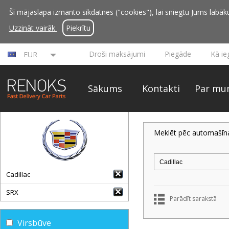
Šī mājaslapa izmanto sīkdatnes ("cookies"), lai sniegtu Jums labāku 
Uzzināt vairāk
Piekrītu
Droši maksājumi
Piegāde
Kā ie
EUR
Sākums
Kontakti
Par mu
Meklēt pēc automašīn
Cadillac
SRX
Parādīt sarakstā
Virsbūve