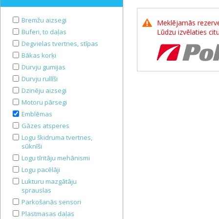
Bremžu aizsegi
Meklējamās rezerves
Buferi, to daļas
Lūdzu izvēlaties ci
Degvielas tvertnes, stīpas
Bākas korķi
Durvju gumijas
Durvju rullīši
Dzinēju aizsegi
Motoru pārsegi
Emblēmas
Gāzes atsperes
Logu škidruma tvertnes,
sūknīši
Logu tīritāju mehānismi
Logu pacēlāji
Lukturu mazgātāju
sprauslas
Parkošanās sensori
Plastmasas daļas