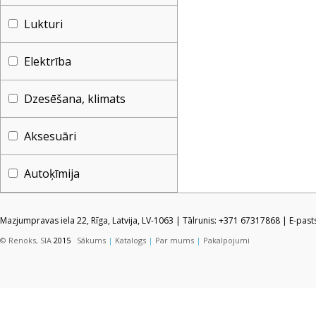
Lukturi
Elektrība
Dzesēšana, klimats
Aksesuāri
Autoķīmija
Mazjumpravas iela 22, Rīga, Latvija, LV-1063 | Tālrunis: +371 67317868 | E-pas
© Renoks, SIA
2015
Sākums
|
Katalogs
|
Par mums
|
Pakalpojumi