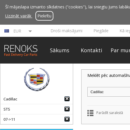
Šī mājaslapa izmanto sīkdatnes ("cookies"), lai sniegtu Jums labāku 
Uzzināt vairāk
Piekrītu
Droši maksājumi
Piegāde
Kā ie
EUR
Sākums
Kontakti
Par mu
Meklēt pēc automašīn
Cadillac
STS
Parādīt sarakstā
07->11