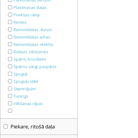
Parkošanās sensori
Plastmasas daļas
Priekšas rāmji
Restes
Remontdaļas, durvis
Remontdaļas arkas
Remontdaļas sliekšņi
Rokturi, slēdzenes
Spārni, kronšteini
Spārnu sargi, paspārņi
Spoguļi
Spoguļu stikli
Stiprinājumi
Tunings
Vilkšanas cilpas
Piekare, ritošā daļa