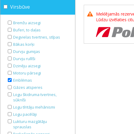
Virsbūve
Meklējamās rezerves
Lūdzu izvēlaties ci
Bremžu aizsegi
Buferi, to daļas
Degvielas tvertnes, stīpas
Bākas korķi
Durvju gumijas
Durvju rullīši
Dzinēju aizsegi
Motoru pārsegi
Emblēmas
Gāzes atsperes
Logu škidruma tvertnes,
sūknīši
Logu tīritāju mehānismi
Logu pacēlāji
Lukturu mazgātāju
sprauslas