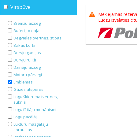
Virsbūve
Meklējamās rezerves
Lūdzu izvēlaties ci
Bremžu aizsegi
Buferi, to daļas
Degvielas tvertnes, stīpas
Bākas korķi
Durvju gumijas
Durvju rullīši
Dzinēju aizsegi
Motoru pārsegi
Emblēmas
Gāzes atsperes
Logu škidruma tvertnes,
sūknīši
Logu tīritāju mehānismi
Logu pacēlāji
Lukturu mazgātāju
sprauslas