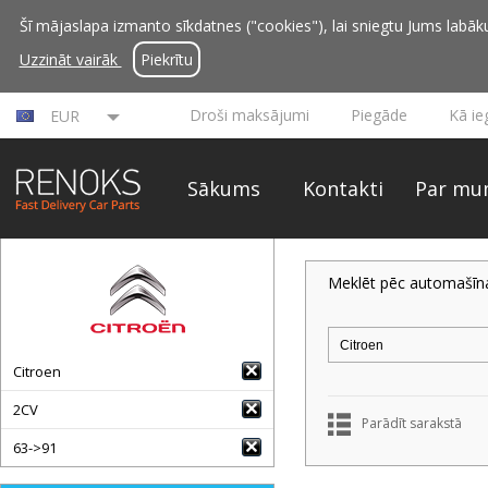
Šī mājaslapa izmanto sīkdatnes ("cookies"), lai sniegtu Jums labāku 
Uzzināt vairāk
Piekrītu
Droši maksājumi
Piegāde
Kā ie
EUR
Sākums
Kontakti
Par mu
Meklēt pēc automašīn
Citroen
2CV
Parādīt sarakstā
63->91