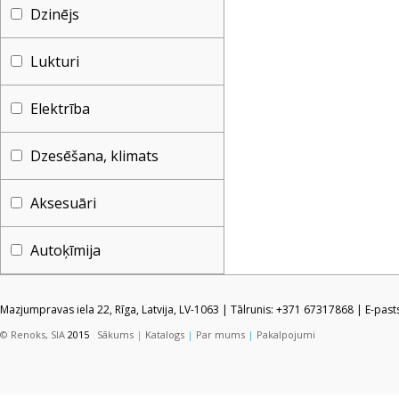
Dzinējs
Lukturi
Elektrība
Dzesēšana, klimats
Aksesuāri
Autoķīmija
Mazjumpravas iela 22, Rīga, Latvija, LV-1063 | Tālrunis: +371 67317868 | E-pas
© Renoks, SIA
2015
Sākums
|
Katalogs
|
Par mums
|
Pakalpojumi