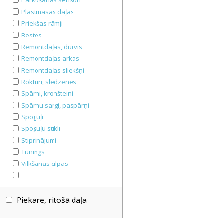
Parkošanās sensori
Plastmasas daļas
Priekšas rāmji
Restes
Remontdaļas, durvis
Remontdaļas arkas
Remontdaļas sliekšņi
Rokturi, slēdzenes
Spārni, kronšteini
Spārnu sargi, paspārņi
Spoguļi
Spoguļu stikli
Stiprinājumi
Tunings
Vilkšanas cilpas
Piekare, ritošā daļa