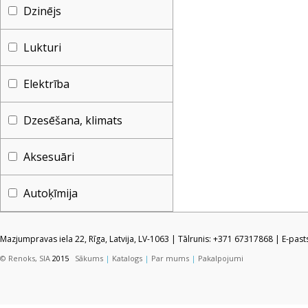
Dzinējs
Lukturi
Elektrība
Dzesēšana, klimats
Aksesuāri
Autoķīmija
Mazjumpravas iela 22, Rīga, Latvija, LV-1063 | Tālrunis: +371 67317868 | E-pas
© Renoks, SIA
2015
Sākums
|
Katalogs
|
Par mums
|
Pakalpojumi