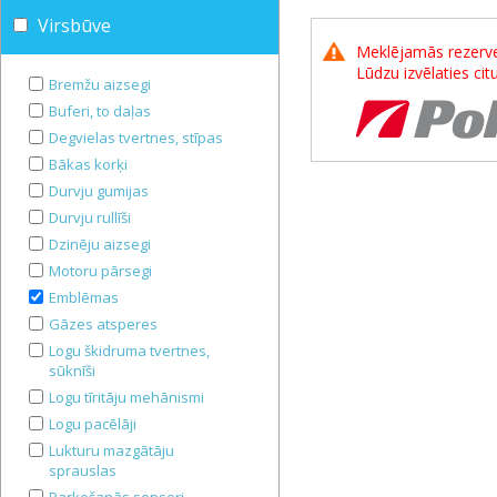
Virsbūve
Meklējamās rezerves
Lūdzu izvēlaties ci
Bremžu aizsegi
Buferi, to daļas
Degvielas tvertnes, stīpas
Bākas korķi
Durvju gumijas
Durvju rullīši
Dzinēju aizsegi
Motoru pārsegi
Emblēmas
Gāzes atsperes
Logu škidruma tvertnes,
sūknīši
Logu tīritāju mehānismi
Logu pacēlāji
Lukturu mazgātāju
sprauslas