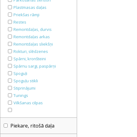
Parkošanās sensori
Plastmasas daļas
Priekšas rāmji
Restes
Remontdaļas, durvis
Remontdaļas arkas
Remontdaļas sliekšņi
Rokturi, slēdzenes
Spārni, kronšteini
Spārnu sargi, paspārņi
Spoguļi
Spoguļu stikli
Stiprinājumi
Tunings
Vilkšanas cilpas
Piekare, ritošā daļa