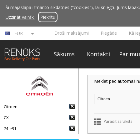
Šī mājaslapa izmanto sīkdatnes ("cookies"), lai sniegtu Jums labāku 
Uzzināt vairāk
Piekrītu
Droši maksājumi
Piegāde
Kā ie
EUR
Sākums
Kontakti
Par mu
Meklēt pēc automašīn
Citroen
CX
Parādīt sarakstā
74->91