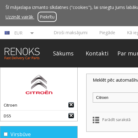
Šī mājaslapa izmanto sīkdatnes ("cookies"), lai sniegtu Jums labāku 
Uzzināt vairāk
Piekrītu
Droši maksājumi
Piegāde
Kā ie
EUR
Sākums
Kontakti
Par mu
Meklēt pēc automašīn
Citroen
DS5
Parādīt sarakstā
Virsbūve