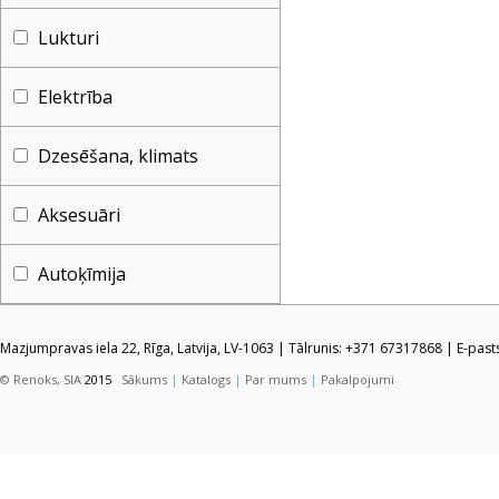
Lukturi
Elektrība
Dzesēšana, klimats
Aksesuāri
Autoķīmija
Mazjumpravas iela 22, Rīga, Latvija, LV-1063 | Tālrunis: +371 67317868 | E-pas
© Renoks, SIA
2015
Sākums
|
Katalogs
|
Par mums
|
Pakalpojumi