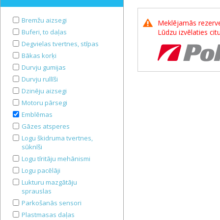
Bremžu aizsegi
Meklējamās rezerves
Buferi, to daļas
Lūdzu izvēlaties ci
Degvielas tvertnes, stīpas
Bākas korķi
Durvju gumijas
Durvju rullīši
Dzinēju aizsegi
Motoru pārsegi
Emblēmas
Gāzes atsperes
Logu škidruma tvertnes,
sūknīši
Logu tīritāju mehānismi
Logu pacēlāji
Lukturu mazgātāju
sprauslas
Parkošanās sensori
Plastmasas daļas