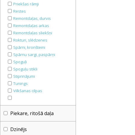
Priekšas rāmji
Restes
Remontdaļas, durvis
Remontdaļas arkas
Remontdaļas sliekšņi
Rokturi, slēdzenes
Spārni, kronšteini
Spārnu sargi, paspārņi
Spoguļi
Spoguļu stikli
Stiprinājumi
Tunings
Vilkšanas cilpas
Piekare, ritošā daļa
Dzinējs