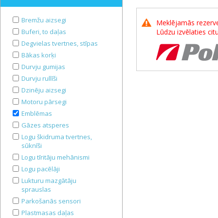
Bremžu aizsegi
Meklējamās rezerves
Buferi, to daļas
Lūdzu izvēlaties ci
Degvielas tvertnes, stīpas
Bākas korķi
Durvju gumijas
Durvju rullīši
Dzinēju aizsegi
Motoru pārsegi
Emblēmas
Gāzes atsperes
Logu škidruma tvertnes,
sūknīši
Logu tīritāju mehānismi
Logu pacēlāji
Lukturu mazgātāju
sprauslas
Parkošanās sensori
Plastmasas daļas