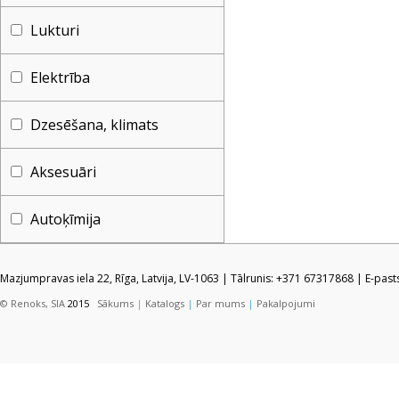
Lukturi
Elektrība
Dzesēšana, klimats
Aksesuāri
Autoķīmija
Mazjumpravas iela 22, Rīga, Latvija, LV-1063 | Tālrunis: +371 67317868 | E-pas
© Renoks, SIA
2015
Sākums
|
Katalogs
|
Par mums
|
Pakalpojumi