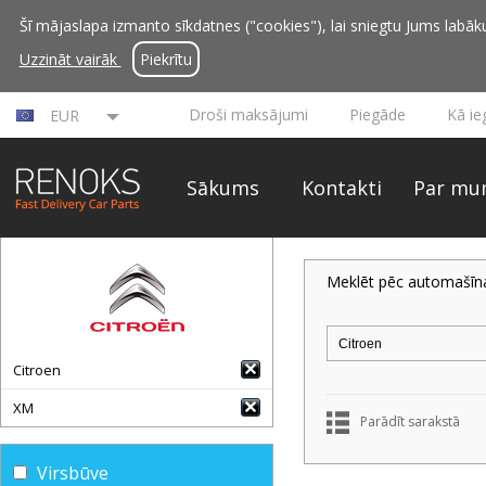
Šī mājaslapa izmanto sīkdatnes ("cookies"), lai sniegtu Jums labāku 
Uzzināt vairāk
Piekrītu
Droši maksājumi
Piegāde
Kā ie
EUR
Sākums
Kontakti
Par mu
Meklēt pēc automašīn
Citroen
XM
Parādīt sarakstā
Virsbūve