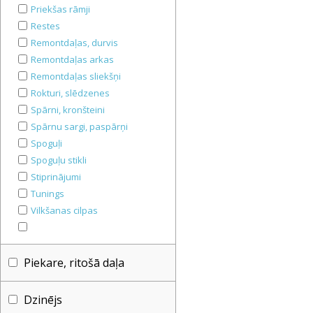
Priekšas rāmji
Restes
Remontdaļas, durvis
Remontdaļas arkas
Remontdaļas sliekšņi
Rokturi, slēdzenes
Spārni, kronšteini
Spārnu sargi, paspārņi
Spoguļi
Spoguļu stikli
Stiprinājumi
Tunings
Vilkšanas cilpas
Piekare, ritošā daļa
Dzinējs