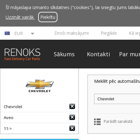
Šī mājaslapa izmanto sīkdatnes ("cookies"), lai sniegtu Jums labāku 
Uzzināt vairāk
Piekrītu
Droši maksājumi
Piegāde
Kā ie
EUR
Sākums
Kontakti
Par mu
Meklēt pēc automašīn
Chevrolet
Aveo
Parādīt sarakstā
11->