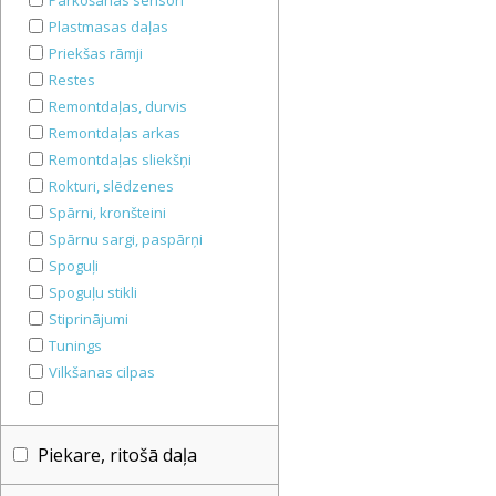
Parkošanās sensori
Plastmasas daļas
Priekšas rāmji
Restes
Remontdaļas, durvis
Remontdaļas arkas
Remontdaļas sliekšņi
Rokturi, slēdzenes
Spārni, kronšteini
Spārnu sargi, paspārņi
Spoguļi
Spoguļu stikli
Stiprinājumi
Tunings
Vilkšanas cilpas
Piekare, ritošā daļa