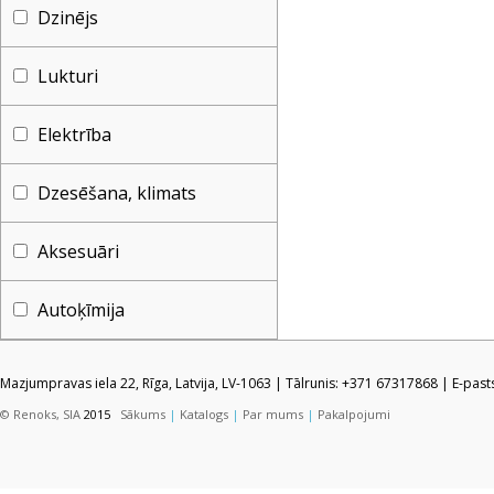
Dzinējs
Lukturi
Elektrība
Dzesēšana, klimats
Aksesuāri
Autoķīmija
Mazjumpravas iela 22, Rīga, Latvija, LV-1063 | Tālrunis: +371 67317868 | E-pas
© Renoks, SIA
2015
Sākums
|
Katalogs
|
Par mums
|
Pakalpojumi