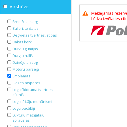
Virsbūve
Meklējamās rezerves
Lūdzu izvēlaties ci
Bremžu aizsegi
Buferi, to daļas
Degvielas tvertnes, stīpas
Bākas korķi
Durvju gumijas
Durvju rullīši
Dzinēju aizsegi
Motoru pārsegi
Emblēmas
Gāzes atsperes
Logu škidruma tvertnes,
sūknīši
Logu tīritāju mehānismi
Logu pacēlāji
Lukturu mazgātāju
sprauslas