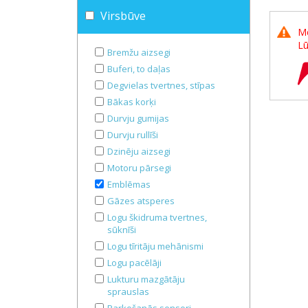
Virsbūve
Me
Lū
Bremžu aizsegi
Buferi, to daļas
Degvielas tvertnes, stīpas
Bākas korķi
Durvju gumijas
Durvju rullīši
Dzinēju aizsegi
Motoru pārsegi
Emblēmas
Gāzes atsperes
Logu škidruma tvertnes,
sūknīši
Logu tīritāju mehānismi
Logu pacēlāji
Lukturu mazgātāju
sprauslas