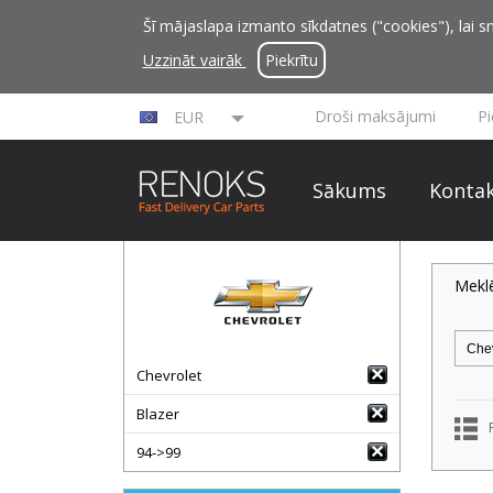
Šī mājaslapa izmanto sīkdatnes ("cookies"), lai sn
Uzzināt vairāk
Piekrītu
Droši maksājumi
P
EUR
Sākums
Kontak
Mekl
Chevrolet
Blazer
94->99