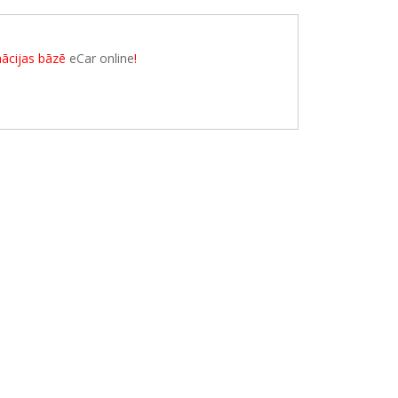
rmācijas bāzē
eCar online
!