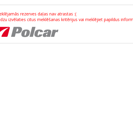
klējamās rezerves daļas nav atrastas :(
dzu izvēlaties citus meklēšanas kritērijus vai meklējiet papildus info