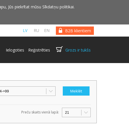
pu, Jūs piekrītat mūsu Sīkdatņu politikai.
LV
RU
EN
B2B klientiem
Ielogoties
Reģistrēties
Grozs ir tukšs
Preču skaits vienā lapā: