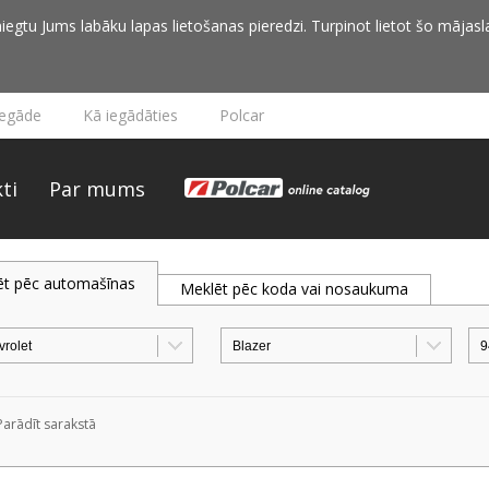
iegtu Jums labāku lapas lietošanas pieredzi. Turpinot lietot šo mājasla
iegāde
Kā iegādāties
Polcar
ti
Par mums
ēt pēc automašīnas
Meklēt pēc koda vai nosaukuma
Parādīt sarakstā