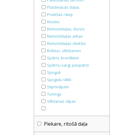
Parkošanās sensori
Plastmasas daļas
Priekšas rāmji
Restes
Remontdaļas, durvis
Remontdaļas arkas
Remontdaļas sliekšņi
Rokturi, slēdzenes
Spārni, kronšteini
Spārnu sargi, paspārņi
Spoguļi
Spoguļu stikli
Stiprinājumi
Tunings
Vilkšanas cilpas
Piekare, ritošā daļa