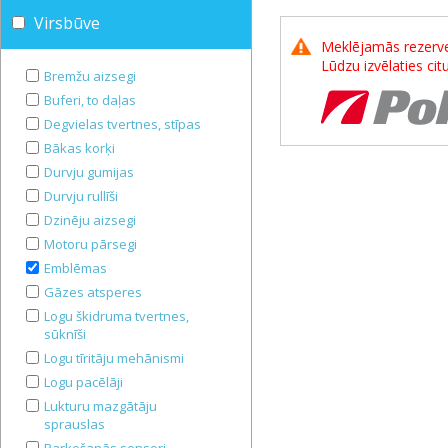
Virsbūve
Meklējamās rezerves
Lūdzu izvēlaties ci
Bremžu aizsegi
Buferi, to daļas
Degvielas tvertnes, stīpas
Bākas korķi
Durvju gumijas
Durvju rullīši
Dzinēju aizsegi
Motoru pārsegi
Emblēmas
Gāzes atsperes
Logu škidruma tvertnes,
sūknīši
Logu tīritāju mehānismi
Logu pacēlāji
Lukturu mazgātāju
sprauslas