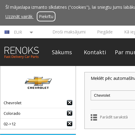
Šī mājaslapa izmanto sīkdatnes ("cookies"), lai sniegtu Jums labāku 
Uzzināt vairāk
Piekrītu
Droši maksājumi
Piegāde
Kā ie
EUR
Sākums
Kontakti
Par mu
Meklēt pēc automašīn
Chevrolet
Colorado
Parādīt sarakstā
02->12