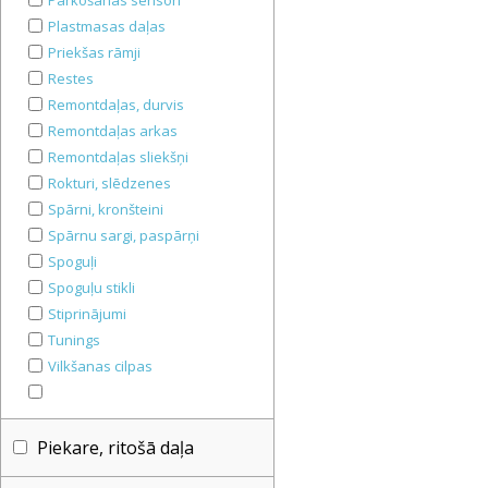
Parkošanās sensori
Plastmasas daļas
Priekšas rāmji
Restes
Remontdaļas, durvis
Remontdaļas arkas
Remontdaļas sliekšņi
Rokturi, slēdzenes
Spārni, kronšteini
Spārnu sargi, paspārņi
Spoguļi
Spoguļu stikli
Stiprinājumi
Tunings
Vilkšanas cilpas
Piekare, ritošā daļa