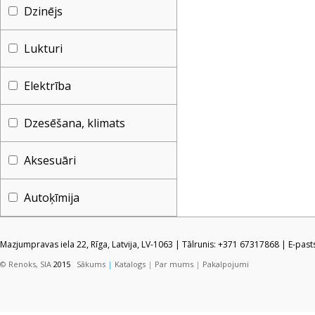
Dzinējs
Lukturi
Elektrība
Dzesēšana, klimats
Aksesuāri
Autoķīmija
Mazjumpravas iela 22, Rīga, Latvija, LV-1063 | Tālrunis: +371 67317868 | E-pas
© Renoks, SIA
2015
Sākums
|
Katalogs
|
Par mums
|
Pakalpojumi