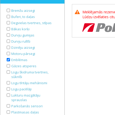
Bremžu aizsegi
Meklējamās rezerves
Buferi, to daļas
Lūdzu izvēlaties ci
Degvielas tvertnes, stīpas
Bākas korķi
Durvju gumijas
Durvju rullīši
Dzinēju aizsegi
Motoru pārsegi
Emblēmas
Gāzes atsperes
Logu škidruma tvertnes,
sūknīši
Logu tīritāju mehānismi
Logu pacēlāji
Lukturu mazgātāju
sprauslas
Parkošanās sensori
Plastmasas daļas