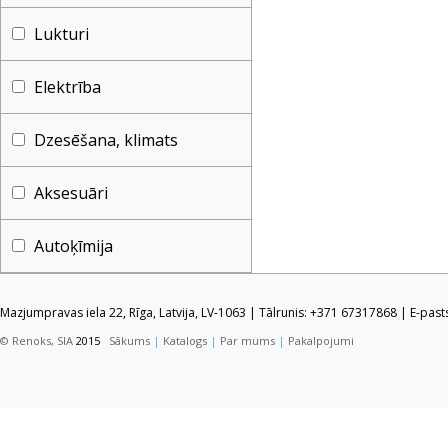
Lukturi
Elektrība
Dzesēšana, klimats
Aksesuāri
Autoķīmija
Mazjumpravas iela 22, Rīga, Latvija, LV-1063 | Tālrunis: +371 67317868 | E-pas
© Renoks, SIA
2015
Sākums
|
Katalogs
|
Par mums
|
Pakalpojumi