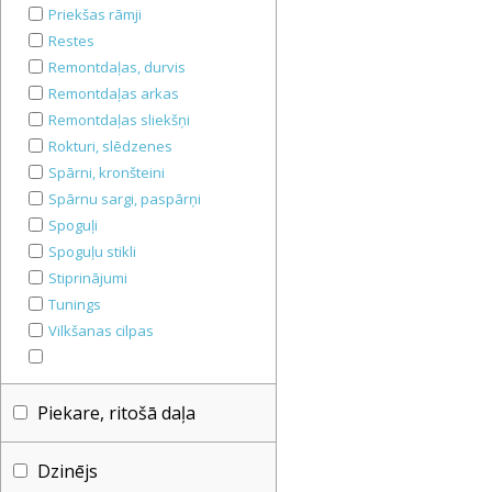
Priekšas rāmji
Restes
Remontdaļas, durvis
Remontdaļas arkas
Remontdaļas sliekšņi
Rokturi, slēdzenes
Spārni, kronšteini
Spārnu sargi, paspārņi
Spoguļi
Spoguļu stikli
Stiprinājumi
Tunings
Vilkšanas cilpas
Piekare, ritošā daļa
Dzinējs