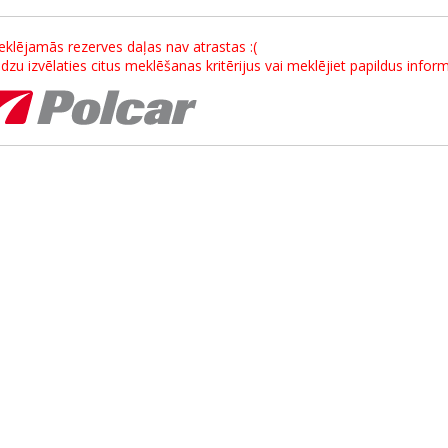
klējamās rezerves daļas nav atrastas :(
dzu izvēlaties citus meklēšanas kritērijus vai meklējiet papildus info