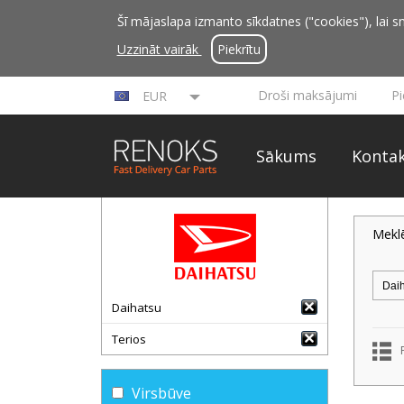
Šī mājaslapa izmanto sīkdatnes ("cookies"), lai sn
Uzzināt vairāk
Piekrītu
Droši maksājumi
P
EUR
Sākums
Kontak
Mekl
Daihatsu
Terios
Virsbūve