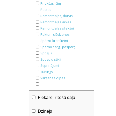
Priekšas rāmji
Restes
Remontdaļas, durvis
Remontdaļas arkas
Remontdaļas sliekšņi
Rokturi, slēdzenes
Spārni, kronšteini
Spārnu sargi, paspārņi
Spoguļi
Spoguļu stikli
Stiprinājumi
Tunings
Vilkšanas cilpas
Piekare, ritošā daļa
Dzinējs