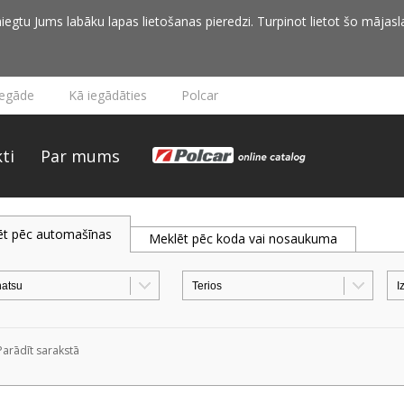
iegtu Jums labāku lapas lietošanas pieredzi. Turpinot lietot šo mājasla
iegāde
Kā iegādāties
Polcar
ti
Par mums
ēt pēc automašīnas
Meklēt pēc koda vai nosaukuma
Parādīt sarakstā