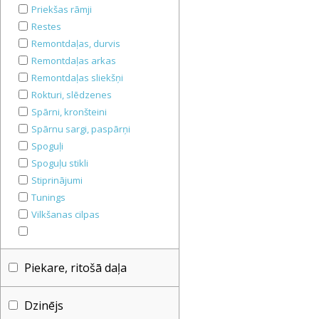
Priekšas rāmji
Restes
Remontdaļas, durvis
Remontdaļas arkas
Remontdaļas sliekšņi
Rokturi, slēdzenes
Spārni, kronšteini
Spārnu sargi, paspārņi
Spoguļi
Spoguļu stikli
Stiprinājumi
Tunings
Vilkšanas cilpas
Piekare, ritošā daļa
Dzinējs