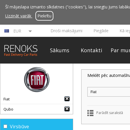
Šī mājaslapa izmanto sīkdatnes ("cookies"), lai sniegtu Jums labāku 
Uzzināt vairāk
Piekrītu
Droši maksājumi
Piegāde
Kā ie
EUR
Sākums
Kontakti
Par mu
Meklēt pēc automašīn
Fiat
Qubo
Parādīt sarakstā
Virsbūve