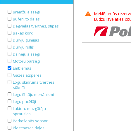
Bremžu aizsegi
Meklējamās rezerves
Buferi, to daļas
Lūdzu izvēlaties ci
Degvielas tvertnes, stīpas
Bākas korķi
Durvju gumijas
Durvju rullīši
Dzinēju aizsegi
Motoru pārsegi
Emblēmas
Gāzes atsperes
Logu škidruma tvertnes,
sūknīši
Logu tīritāju mehānismi
Logu pacēlāji
Lukturu mazgātāju
sprauslas
Parkošanās sensori
Plastmasas daļas