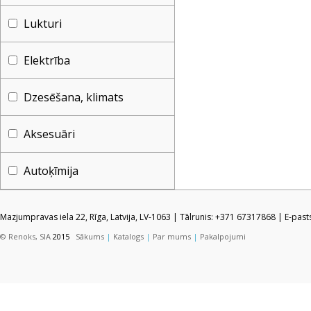
Lukturi
Elektrība
Dzesēšana, klimats
Aksesuāri
Autoķīmija
Mazjumpravas iela 22, Rīga, Latvija, LV-1063 | Tālrunis: +371 67317868 | E-pas
© Renoks, SIA
2015
Sākums
|
Katalogs
|
Par mums
|
Pakalpojumi