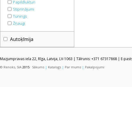
Papildlukturi
Stiprinājumi
Tunings
Žņaugi
Autoķīmija
Mazjumpravas iela 22, Rīga, Latvija, LV-1063 | Tālrunis: +371 67317868 | E-pas
© Renoks, SIA
2015
Sākums
|
Katalogs
|
Par mums
|
Pakalpojumi