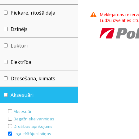
Piekare, ritošā daļa
Meklējamās rezerves
Lūdzu izvēlaties ci
Dzinējs
Lukturi
Elektrība
Dzesēšana, klimats
Aksesuāri
Aksesuāri
Bagažnieka vanniņas
Drošibas aprīkojums
Logu tīrītāju slotiņas