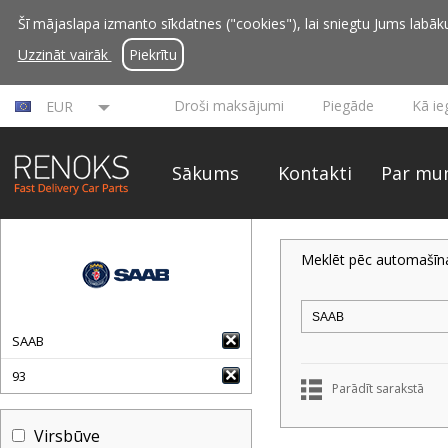
Šī mājaslapa izmanto sīkdatnes ("cookies"), lai sniegtu Jums labāku 
Uzzināt vairāk
Piekrītu
Droši maksājumi
Piegāde
Kā ie
EUR
Sākums
Kontakti
Par mu
Meklēt pēc automašīn
SAAB
93
Parādīt sarakstā
Virsbūve