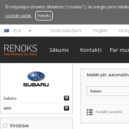
Šī mājaslapa izmanto sīkdatnes ("cookies"), lai sniegtu Jums labāku 
Uzzināt vairāk
Piekrītu
Droši maksājumi
Piegāde
Kā ie
EUR
Sākums
Kontakti
Par mu
Meklēt pēc automašīn
Subaru
WRX
Parādīt sarakstā
Virsbūve