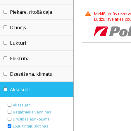
Piekare, ritošā daļa
Meklējamās rezerves
Lūdzu izvēlaties ci
Dzinējs
Lukturi
Elektrība
Dzesēšana, klimats
Aksesuāri
Aksesuāri
Bagažnieka vanniņas
Drošibas aprīkojums
Logu tīrītāju slotiņas