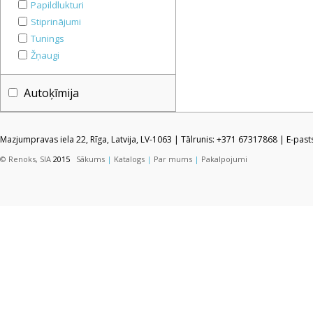
Papildlukturi
Stiprinājumi
Tunings
Žņaugi
Autoķīmija
Mazjumpravas iela 22, Rīga, Latvija, LV-1063 | Tālrunis: +371 67317868 | E-pas
© Renoks, SIA
2015
Sākums
|
Katalogs
|
Par mums
|
Pakalpojumi