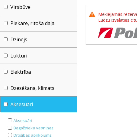
Virsbūve
Meklējamās rezerves
Lūdzu izvēlaties ci
Piekare, ritošā daļa
Dzinējs
Lukturi
Elektrība
Dzesēšana, klimats
Aksesuāri
Aksesuāri
Bagažnieka vanniņas
Drošibas aprīkojums