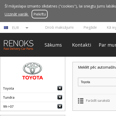
Šī mājaslapa izmanto sīkdatnes ("cookies"), lai sniegtu Jums labāku 
Uzzināt vairāk
Piekrītu
Droši maksājumi
Piegāde
Kā ie
EUR
Sākums
Kontakti
Par mu
Meklēt pēc automašīn
Toyota
Tundra
Parādīt sarakstā
99->07