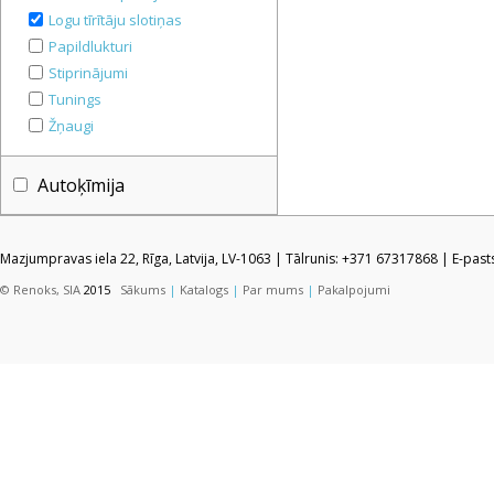
Logu tīrītāju slotiņas
Papildlukturi
Stiprinājumi
Tunings
Žņaugi
Autoķīmija
Mazjumpravas iela 22, Rīga, Latvija, LV-1063 | Tālrunis: +371 67317868 | E-pas
© Renoks, SIA
2015
Sākums
|
Katalogs
|
Par mums
|
Pakalpojumi