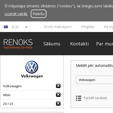
Šī mājaslapa izmanto sīkdatnes ("cookies"), lai sniegtu Jums labāku 
Uzzināt vairāk
Piekrītu
Droši maksājumi
Piegāde
Kā ie
EUR
Sākums
Kontakti
Par mu
Meklēt pēc automašīn
Volkswagen
Atlas
Parādīt sarakstā
20->23