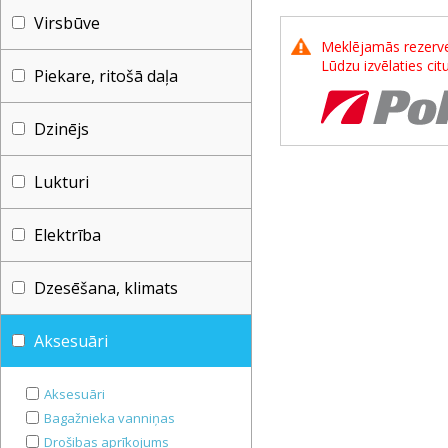
Virsbūve
Meklējamās rezerves
Lūdzu izvēlaties ci
Piekare, ritošā daļa
Dzinējs
Lukturi
Elektrība
Dzesēšana, klimats
Aksesuāri
Aksesuāri
Bagažnieka vanniņas
Drošibas aprīkojums