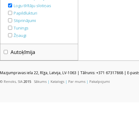
Logu tīrītāju slotiņas
Papildlukturi
Stiprinājumi
Tunings
Žņaugi
Autoķīmija
Mazjumpravas iela 22, Rīga, Latvija, LV-1063 | Tālrunis: +371 67317868 | E-pas
© Renoks, SIA
2015
Sākums
|
Katalogs
|
Par mums
|
Pakalpojumi