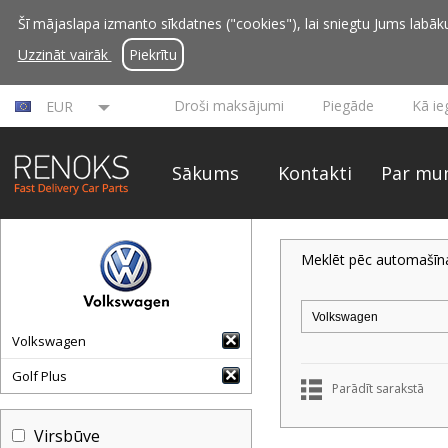
Šī mājaslapa izmanto sīkdatnes ("cookies"), lai sniegtu Jums labāku 
Uzzināt vairāk
Piekrītu
Droši maksājumi
Piegāde
Kā ie
EUR
Sākums
Kontakti
Par mu
Meklēt pēc automašīn
Volkswagen
Golf Plus
Parādīt sarakstā
Virsbūve