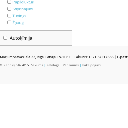
Papildlukturi
Stiprinājumi
Tunings
Žņaugi
Autoķīmija
Mazjumpravas iela 22, Rīga, Latvija, LV-1063 | Tālrunis: +371 67317868 | E-pas
© Renoks, SIA
2015
Sākums
|
Katalogs
|
Par mums
|
Pakalpojumi