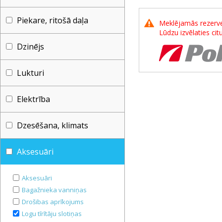
Piekare, ritošā daļa
Meklējamās rezerves
Lūdzu izvēlaties ci
Dzinējs
Lukturi
Elektrība
Dzesēšana, klimats
Aksesuāri
Aksesuāri
Bagažnieka vanniņas
Drošibas aprīkojums
Logu tīrītāju slotiņas