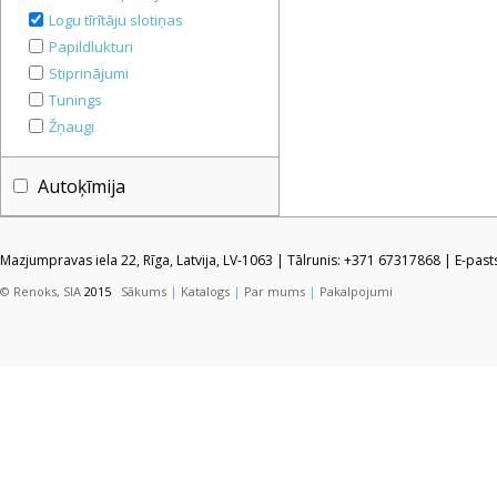
Logu tīrītāju slotiņas
Papildlukturi
Stiprinājumi
Tunings
Žņaugi
Autoķīmija
Mazjumpravas iela 22, Rīga, Latvija, LV-1063 | Tālrunis: +371 67317868 | E-pas
© Renoks, SIA
2015
Sākums
|
Katalogs
|
Par mums
|
Pakalpojumi