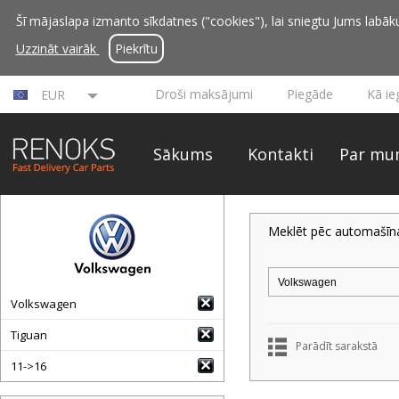
Šī mājaslapa izmanto sīkdatnes ("cookies"), lai sniegtu Jums labāku 
Uzzināt vairāk
Piekrītu
Droši maksājumi
Piegāde
Kā ie
EUR
Sākums
Kontakti
Par mu
Meklēt pēc automašīn
Volkswagen
Tiguan
Parādīt sarakstā
11->16