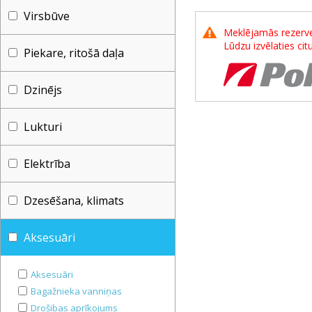
Virsbūve
Meklējamās rezerves
Lūdzu izvēlaties ci
Piekare, ritošā daļa
Dzinējs
Lukturi
Elektrība
Dzesēšana, klimats
Aksesuāri
Aksesuāri
Bagažnieka vanniņas
Drošibas aprīkojums