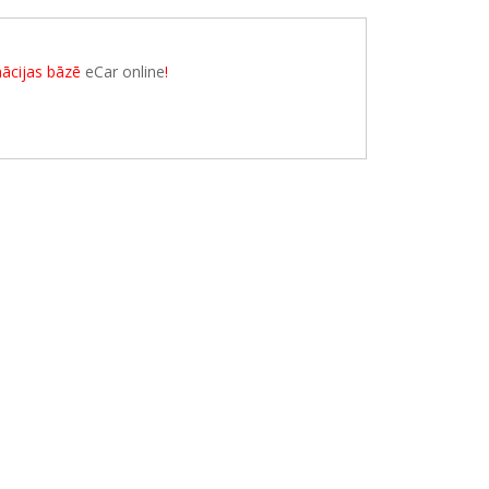
rmācijas bāzē
eCar online
!