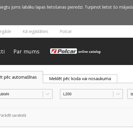
iegtu Jums labāku lapas lietošanas pieredzi. Turpinot lietot šo mājasla
iegāde
Kā iegādāties
Polcar
ti
Par mums
ēt pēc automašīnas
Meklēt pēc koda vai nosaukuma
Parādīt sarakstā