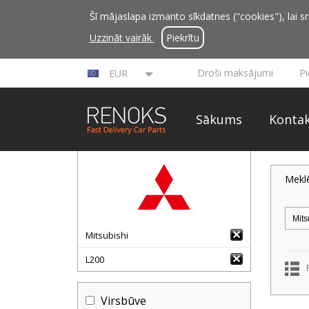
Šī mājaslapa izmanto sīkdatnes ("cookies"), lai sn
Uzzināt vairāk
Piekrītu
Droši maksājumi
P
EUR
Sākums
Kontak
Mekl
Mitsubishi
L200
Virsbūve