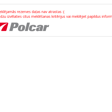
klējamās rezerves daļas nav atrastas :(
dzu izvēlaties citus meklēšanas kritērijus vai meklējiet papildus info