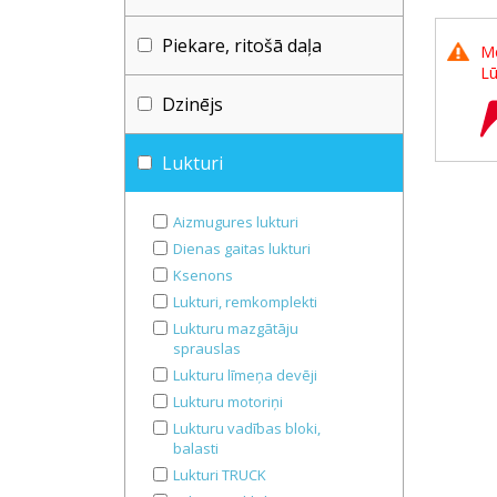
Piekare, ritošā daļa
Me
Lū
Dzinējs
Lukturi
Aizmugures lukturi
Dienas gaitas lukturi
Ksenons
Lukturi, remkomplekti
Lukturu mazgātāju
sprauslas
Lukturu līmeņa devēji
Lukturu motoriņi
Lukturu vadības bloki,
balasti
Lukturi TRUCK