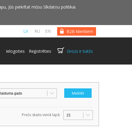
pu, Jūs piekrītat mūsu Sīkdatņu politikai.
LV
RU
EN
B2B klientiem
Ielogoties
Reģistrēties
Grozs ir tukšs
Preču skaits vienā lapā: