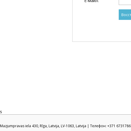
Е-майл:
s
Mazjumpravas iela 430, Rīga, Latvija, LV-1063, Latvija | Телефон: +371 673178