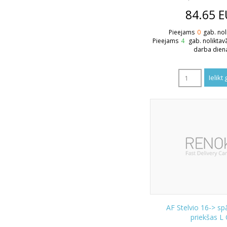
84.65
E
Pieejams
0
gab. nol
Pieejams
4
gab. noliktav
darba dien
AF Stelvio 16-> sp
priekšas L