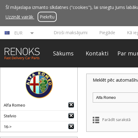
Šī mājaslapa izmanto sīkdatnes ("cookies"), lai sniegtu Jums labāku 
Uzzināt vairāk
Piekrītu
Droši maksājumi
Piegāde
Kā ie
EUR
Sākums
Kontakti
Par mu
Meklēt pēc automašīn
Alfa Romeo
Stelvio
Parādīt sarakstā
16->