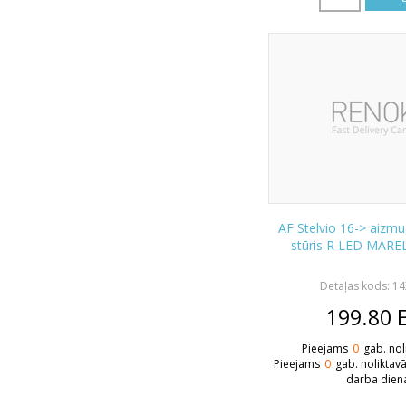
AF Stelvio 16-> aizmu
stūris R LED MARE
Detaļas kods: 1
199.80
Pieejams
0
gab. nol
Pieejams
0
gab. noliktav
darba dien