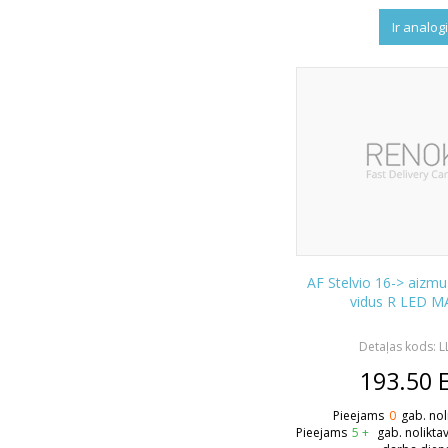
Ir analog
AF Stelvio 16-> aizmu
vidus R LED M
Detaļas kods: 
193.50
Pieejams
0
gab. nol
Pieejams
5 +
gab. nolikta