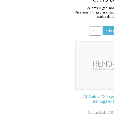
Pieejams
0
gab. nol
Pieejams
5 +
gab. nolikta
darba dien
AF Stelvio 16-> sp
aizmugures 
Detaļas kods: OE