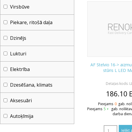
Virsbūve
Piekare, ritošā daļa
Dzinējs
Lukturi
AF Stelvio 16-> aizmu
Elektrība
stūris L LED 
Detaļas kods: 
Dzesēšana, klimats
186.10
Aksesuāri
Pieejams
0
gab. nol
Pieejams
5 +
gab. nolikta
darba dien
Autoķīmija