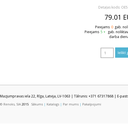
Detaļas kods: OE
79.01
E
Pieejams
0
gab. nol
Pieejams
5 +
gab. nolikta
darba dien
Mazjumpravas iela 22, Rīga, Latvija, LV-1063 | Tālrunis: +371 67317868 | E-pas
© Renoks, SIA
2015
Sākums
|
Katalogs
|
Par mums
|
Pakalpojumi