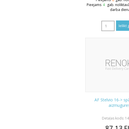
Pieejams
4
gab. noliktav
darba dien
AF Stelvio 16-> sp
aizmugure
Detaļas kods: 1
87.13
E