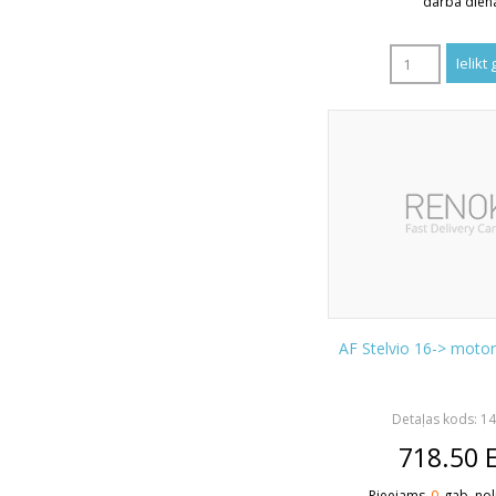
darba dien
AF Stelvio 16-> moto
Detaļas kods: 1
718.50
Pieejams
0
gab. nol