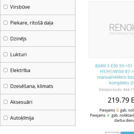
Virsbūve
Piekare, ritošā daļa
Dzinējs
Lukturi
BMW 3 E30 93->91 l
Elektrība
H1/H1/W5W 87->
manual/elektro be
komplekts 
Dzesēšana, klimats
Detaļas kods: 444-1
219.79
Aksesuāri
Pieejams
0
gab. nol
Pieejams
4
gab. noliktav
Autoķīmija
darba dien