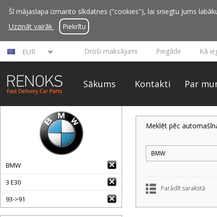
Šī mājaslapa izmanto sīkdatnes ("cookies"), lai sniegtu Jums labāku 
Uzzināt vairāk
Piekrītu
Droši maksājumi
Piegāde
Kā ie
EUR
Sākums
Kontakti
Par mu
Meklēt pēc automašīn
BMW
3 E30
Parādīt sarakstā
93->91