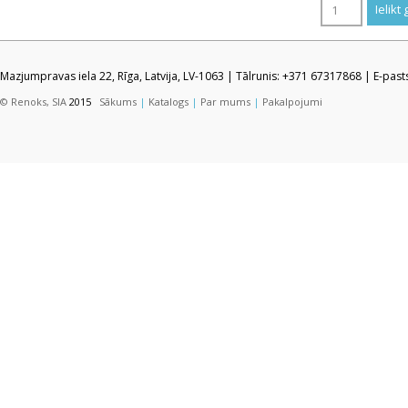
Mazjumpravas iela 22, Rīga, Latvija, LV-1063 | Tālrunis: +371 67317868 | E-pas
© Renoks, SIA
2015
Sākums
|
Katalogs
|
Par mums
|
Pakalpojumi