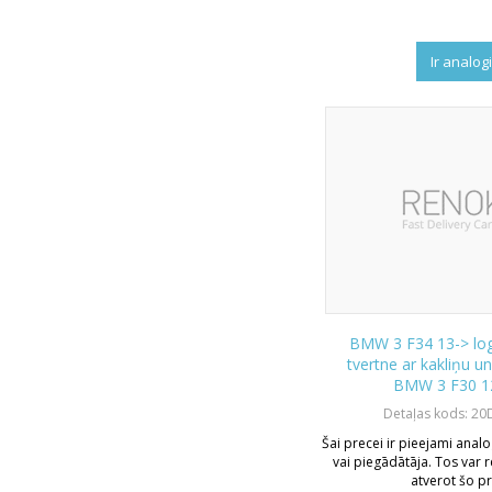
Ir analog
BMW 3 F34 13-> lo
tvertne ar kakliņu u
BMW 3 F30 1
Detaļas kods: 2
Šai precei ir pieejami analo
vai piegādātāja. Tos var r
atverot šo pr