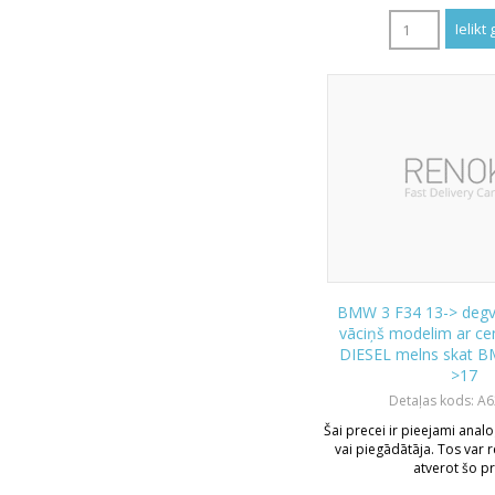
BMW 3 F34 13-> degvi
vāciņš modelim ar cen
DIESEL melns skat B
>17
Detaļas kods: A
Šai precei ir pieejami analo
vai piegādātāja. Tos var r
atverot šo pr