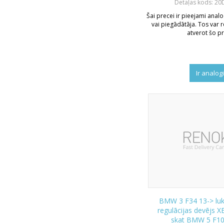
Detaļas kods: 2
Šai precei ir pieejami analo
vai piegādātāja. Tos var r
atverot šo pr
Ir analog
BMW 3 F34 13-> luk
regulācijas devējs 
skat BMW 5 F10