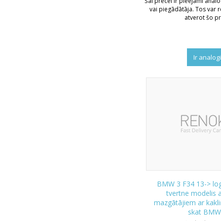
Šai precei ir pieejami analo
vai piegādātāja. Tos var r
atverot šo pr
Ir analog
BMW 3 F34 13-> lo
tvertne modelis a
mazgātājiem ar kakli
skat BMW