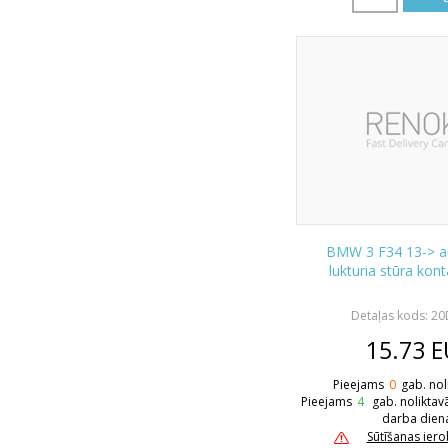
BMW 3 F34 13-> a
lukturia stūra kon
Detaļas kods: 2
15.73
E
Pieejams
0
gab. nol
Pieejams
4
gab. noliktav
darba dien
Sūtīšanas ier