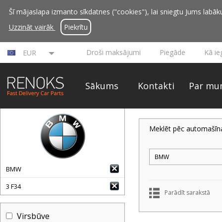
Šī mājaslapa izmanto sīkdatnes ("cookies"), lai sniegtu Jums labāku 
Uzzināt vairāk
Piekrītu
Droši maksājumi
Piegāde
Kā ie
EUR
Sākums
Kontakti
Par mu
Meklēt pēc automašīn
BMW
3 F34
Parādīt sarakstā
Virsbūve