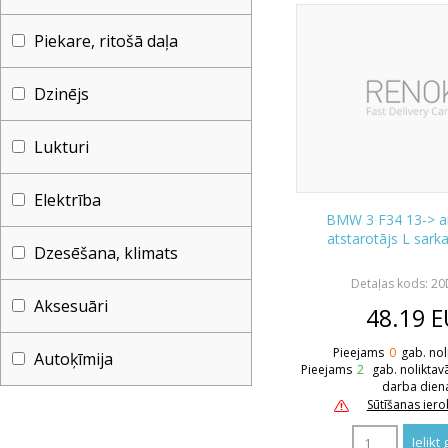
Piekare, ritošā daļa
Dzinējs
Lukturi
Elektrība
BMW 3 F34 13-> a
atstarotājs L sark
Dzesēšana, klimats
Detaļas kods: 2
Aksesuāri
48.19
E
Pieejams
0
gab. nol
Autoķīmija
Pieejams
2
gab. noliktav
darba dien
Sūtīšanas ier