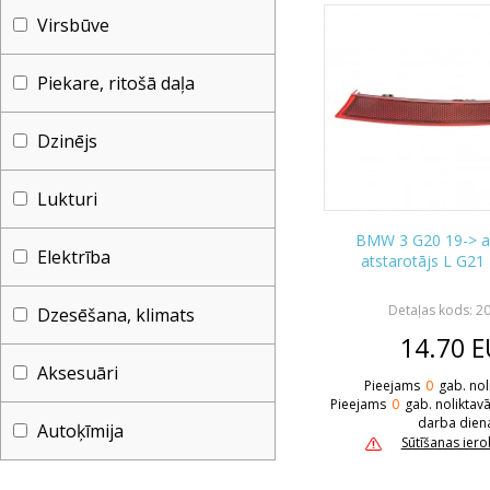
Virsbūve
Piekare, ritošā daļa
Dzinējs
Lukturi
BMW 3 G20 19-> a
Elektrība
atstarotājs L G2
Detaļas kods: 
Dzesēšana, klimats
14.70
E
Aksesuāri
Pieejams
0
gab. nol
Pieejams
0
gab. noliktav
darba dien
Autoķīmija
Sūtīšanas ier