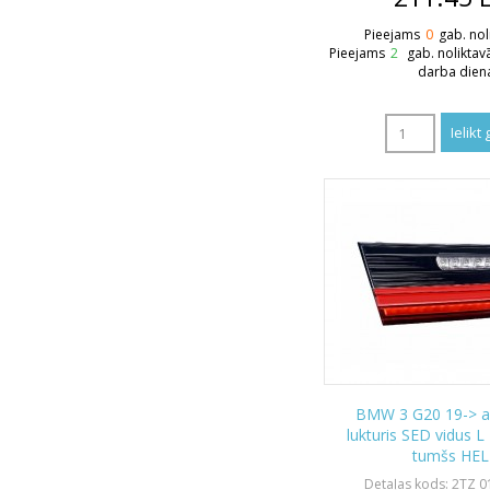
Pieejams
0
gab. nol
Pieejams
2
gab. noliktav
darba dien
BMW 3 G20 19-> a
lukturis SED vidus 
tumšs HEL
Detaļas kods: 2TZ 0