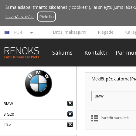
Šī mājaslapa izmanto sīkdatnes ("cookies"), lai sniegtu Jums labāku 
Uzzināt vairāk
Piekrītu
Droši maksājumi
Piegāde
Kā ie
EUR
Sākums
Kontakti
Par mu
Meklēt pēc automašīn
BMW
3 G20
Parādīt sarakstā
19->