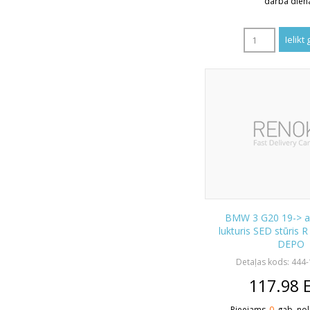
darba dien
BMW 3 G20 19-> a
lukturis SED stūris 
DEPO
Detaļas kods: 444
117.98
Pieejams
0
gab. nol