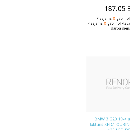
187.05
Pieejams
0
gab. nol
Pieejams
0
gab. noliktav
darba dien
BMW 3 G20 19-> a
lukturis SED/TOURING
>22 LED D