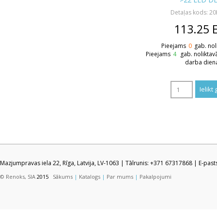
Detaļas kods: 2
113.25
Pieejams
0
gab. nol
Pieejams
4
gab. noliktav
darba dien
Mazjumpravas iela 22, Rīga, Latvija, LV-1063 | Tālrunis: +371 67317868 | E-pas
© Renoks, SIA
2015
Sākums
|
Katalogs
|
Par mums
|
Pakalpojumi