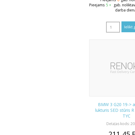
Pieejams
5 +
gab. nolikta
darba dien
BMW 3 G20 19-> a
lukturis SED stūris 
TYC
Detaļas kods: 2
211.45