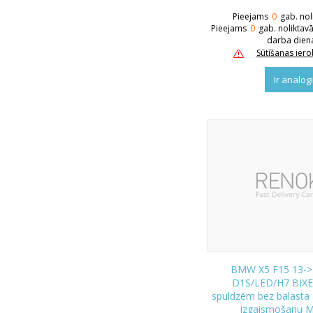
Pieejams
0
gab. nol
Pieejams
0
gab. noliktav
darba dien
Sūtīšanas ier
Ir analog
BMW X5 F15 13-> l
D1S/LED/H7 BIX
spuldzēm bez balasta 
izgaismošanu 