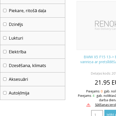
Piekare, ritošā daļa
Dzinējs
Lukturi
Elektrība
BMW X5 F15 13-> 
vanniņa ar pretslīdē
Dzesēšana, klimats
Detaļas kods: 2
Aksesuāri
21.95
E
Pieejams
0
gab. nol
Autoķīmija
Pieejams
4
gab. noliktav
darba dien
Sūtīšanas ier