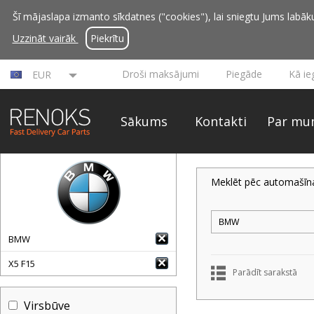
Šī mājaslapa izmanto sīkdatnes ("cookies"), lai sniegtu Jums labāku 
Uzzināt vairāk
Piekrītu
Droši maksājumi
Piegāde
Kā ie
EUR
Sākums
Kontakti
Par mu
Meklēt pēc automašīn
BMW
X5 F15
Parādīt sarakstā
Virsbūve