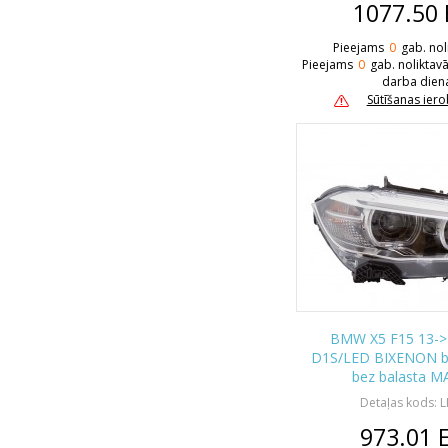
1077.50
Pieejams
0
gab. nol
Pieejams
0
gab. noliktav
darba dien
Sūtīšanas ier
BMW X5 F15 13-> l
D1S/LED BIXENON b
bez balasta M
Detaļas kods: 
973.01