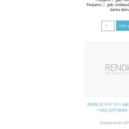
Pieejams
2
gab. noliktav
darba dien
BMW X5 F15 13-> luktu
> bez LDR bloka
Detaļas kods: LP