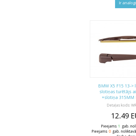
Ir analog
BMW X5 F15 13-> lo
slotiņas turētājs 
+slotiņa 315MM
Detaļas kods: 
12.49
E
Pieejams
1
gab. nol
Pieejams
0
gab. noliktav