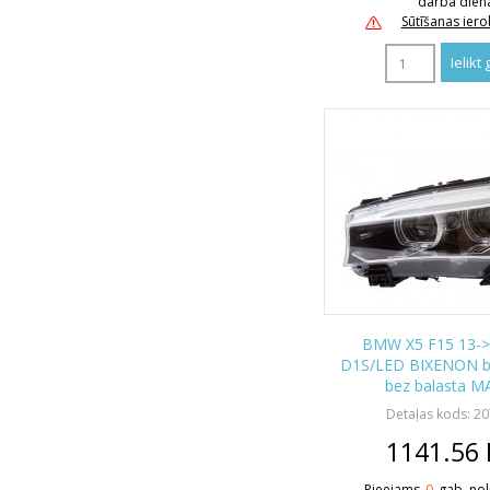
darba dien
Sūtīšanas ier
BMW X5 F15 13-> l
D1S/LED BIXENON b
bez balasta M
Detaļas kods: 2
1141.56
Pieejams
0
gab. nol