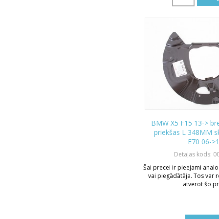
BMW X5 F15 13-> br
priekšas L 348MM 
E70 06->
Detaļas kods: 0
Šai precei ir pieejami analo
vai piegādātāja. Tos var r
atverot šo pr