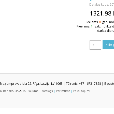
Detaļas kods: 2
1321.98
Pieejams
0
gab. nol
Pieejams
1
gab. noliktav
darba dien
Mazjumpravas iela 22, Rīga, Latvija, LV-1063 | Tālrunis: +371 67317868 | E-pas
© Renoks, SIA
2015
Sākums
|
Katalogs
|
Par mums
|
Pakalpojumi