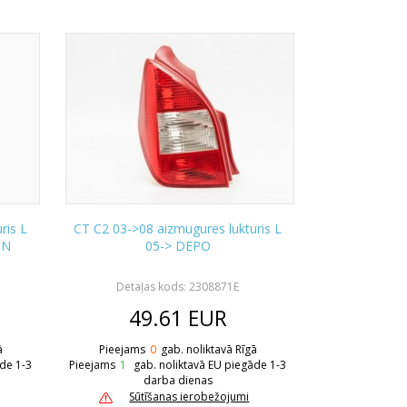
ris L
CT C2 03->08 aizmugures lukturis L
ON
05-> DEPO
Detaļas kods: 2308871E
49.61
EUR
ā
Pieejams
0
gab. noliktavā Rīgā
āde 1-3
Pieejams
1
gab. noliktavā EU piegāde 1-3
darba dienas
Sūtīšanas ierobežojumi