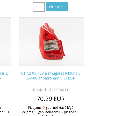
ris L
CT C2 03->08 aizmugures lukturis L
A
05->08 ar patronām VISTEON
1
Detaļas kods: 2308871T
70.29
EUR
ā
Pieejams
0
gab. noliktavā Rīgā
de 1-3
Pieejams
1
gab. noliktavā EU piegāde 1-3