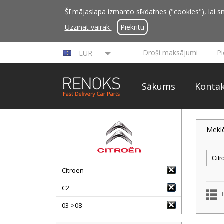
Šī mājaslapa izmanto sīkdatnes ("cookies"), lai sn
Uzzināt vairāk
Piekrītu
Droši maksājumi
P
EUR
Sākums
Kontak
Mekl
Citroen
C2
03->08