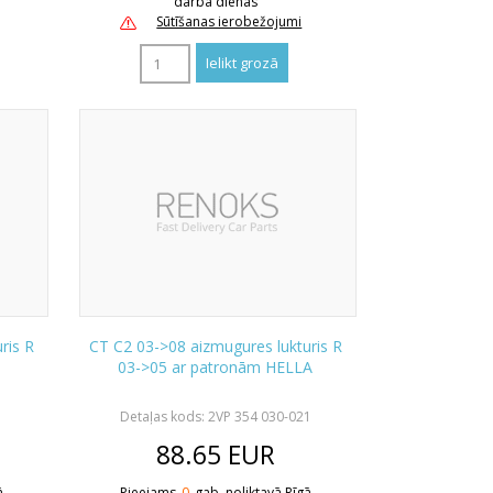
darba dienas
Sūtīšanas ierobežojumi
ris R
CT C2 03->08 aizmugures lukturis R
03->05 ar patronām HELLA
Detaļas kods: 2VP 354 030-021
88.65
EUR
ā
Pieejams
0
gab. noliktavā Rīgā