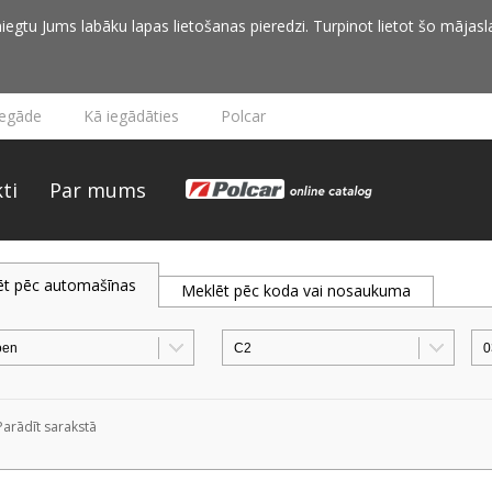
iegtu Jums labāku lapas lietošanas pieredzi. Turpinot lietot šo mājasla
iegāde
Kā iegādāties
Polcar
ti
Par mums
ēt pēc automašīnas
Meklēt pēc koda vai nosaukuma
Parādīt sarakstā