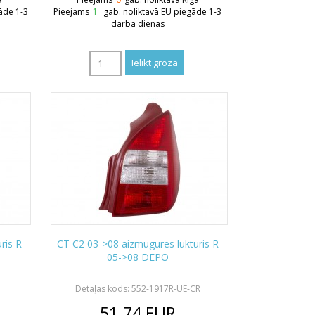
āde 1-3
Pieejams
1
gab. noliktavā EU piegāde 1-3
darba dienas
ris R
CT C2 03->08 aizmugures lukturis R
05->08 DEPO
Detaļas kods: 552-1917R-UE-CR
51.74
EUR