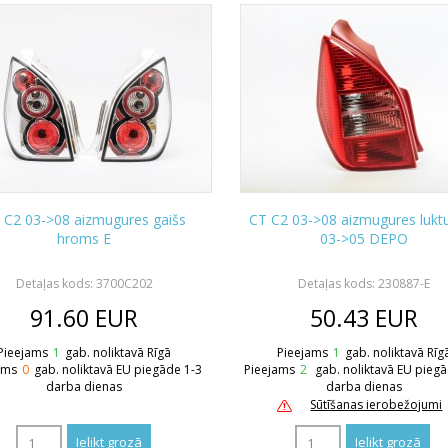
 C2 03->08 aizmugures gaišs
CT C2 03->08 aizmugures luktu
hroms E
03->05 DEPO
Detaļas kods: 3700C202
Detaļas kods: 230887-E
91.60
EUR
50.43
EUR
Pieejams
1
gab. noliktavā Rīgā
Pieejams
1
gab. noliktavā Rīg
ams
0
gab. noliktavā EU piegāde 1-3
Pieejams
2
gab. noliktavā EU pieg
darba dienas
darba dienas
Sūtīšanas ierobežojumi