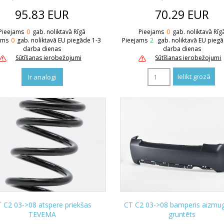
95.83
EUR
70.29
EUR
Pieejams
0
gab. noliktavā Rīgā
Pieejams
0
gab. noliktavā Rīg
ams
0
gab. noliktavā EU piegāde 1-3
Pieejams
2
gab. noliktavā EU pieg
darba dienas
darba dienas
Sūtīšanas ierobežojumi
Sūtīšanas ierobežojumi
Ir analogi
 C2 03->08 atspere priekšas
CT C2 03->08 bamperis aizmu
TEVEMA
gruntēts