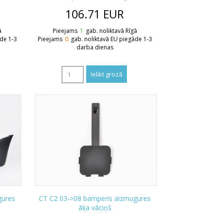
106.71
EUR
ā
Pieejams
1
gab. noliktavā Rīgā
āde 1-3
Pieejams
0
gab. noliktavā EU piegāde 1-3
darba dienas
gures
CT C2 03->08 bamperis aizmugures
āķa vāciņš