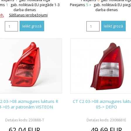
ams
1
gab. noliktavā EU piegāde 1-3
Pieejams
5 +
gab. noliktavā EU pieg
darba dienas
darba dienas
Sūtīšanas ierobežojumi
2 03->08 aizmugures lukturis R
CT C2 03->08 aizmugures luktu
3->05 ar patronām VISTEON
05-> DEPO
Detaļas kods: 230888-T
Detaļas kods: 2308881E
62.04
EUR
49.69
EUR