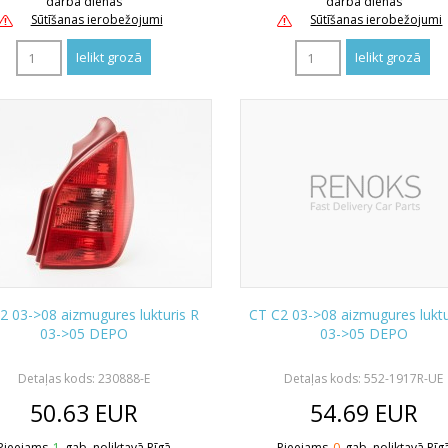
darba dienas
darba dienas
Sūtīšanas ierobežojumi
Sūtīšanas ierobežojumi
2 03->08 aizmugures lukturis R
CT C2 03->08 aizmugures luktu
03->05 DEPO
03->05 DEPO
Detaļas kods: 230888-E
Detaļas kods: 552-1917R-UE
50.63
EUR
54.69
EUR
Pieejams
1
gab. noliktavā Rīgā
Pieejams
0
gab. noliktavā Rīg