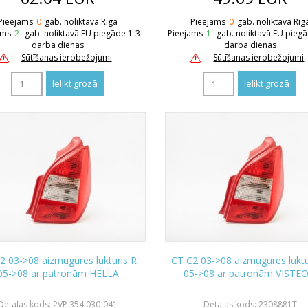
Pieejams
0
gab. noliktavā Rīgā
Pieejams
0
gab. noliktavā Rīg
ams
2
gab. noliktavā EU piegāde 1-3
Pieejams
1
gab. noliktavā EU pieg
darba dienas
darba dienas
Sūtīšanas ierobežojumi
Sūtīšanas ierobežojumi
2 03->08 aizmugures lukturis R
CT C2 03->08 aizmugures luktu
05->08 ar patronām HELLA
05->08 ar patronām VISTE
Detaļas kods: 2VP 354 030-041
Detaļas kods: 2308881T