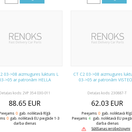
2 03->08 aizmugures lukturis L
CT C2 03->08 aizmugures luktu
03->05 ar patronām HELLA
03->05 ar patronām VISTE
Detaļas kods: 2VP 354 030-011
Detaļas kods: 230887-T
88.65
EUR
62.03
EUR
Pieejams
0
gab. noliktavā Rīgā
Pieejams
0
gab. noliktavā Rīg
ams
0
gab. noliktavā EU piegāde 1-3
Pieejams
4
gab. noliktavā EU pieg
darba dienas
darba dienas
Sūtīšanas ierobežojumi