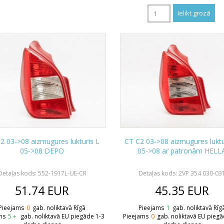
2 03->08 aizmugures lukturis L
CT C2 03->08 aizmugures luktu
05->08 DEPO
05->08 ar patronām HELL
Detaļas kods: 552-1917L-UE-CR
Detaļas kods: 2VP 354 030-03
51.74
EUR
45.35
EUR
Pieejams
0
gab. noliktavā Rīgā
Pieejams
1
gab. noliktavā Rīg
ms
5 +
gab. noliktavā EU piegāde 1-3
Pieejams
0
gab. noliktavā EU piegā