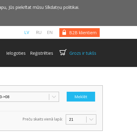
pu, Jūs piekrītat mūsu Sīkdatņu politikai.
LV
RU
EN
B2B klientiem
Ielogoties
Reģistrēties
Grozs ir tukšs
Preču skaits vienā lapā: