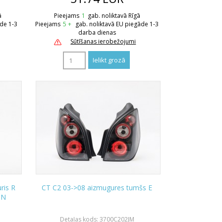
ā
Pieejams
1
gab. noliktavā Rīgā
āde 1-3
Pieejams
5 +
gab. noliktavā EU piegāde 1-3
darba dienas
Sūtīšanas ierobežojumi
ris R
CT C2 03->08 aizmugures tumšs E
ON
Detaļas kods: 3700C202JM