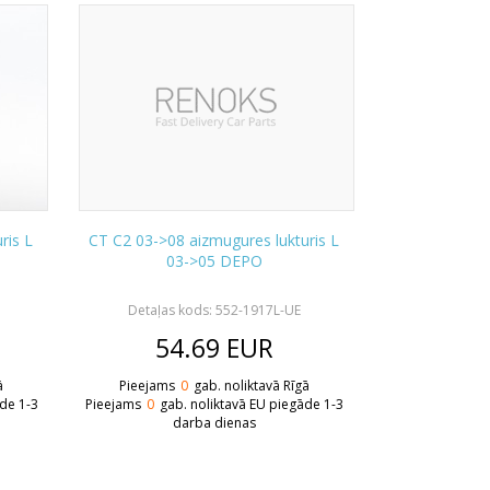
ris L
CT C2 03->08 aizmugures lukturis L
03->05 DEPO
Detaļas kods: 552-1917L-UE
54.69
EUR
ā
Pieejams
0
gab. noliktavā Rīgā
āde 1-3
Pieejams
0
gab. noliktavā EU piegāde 1-3
darba dienas