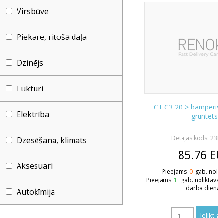
Virsbūve
Piekare, ritošā daļa
Dzinējs
Lukturi
CT C3 20-> bamperis
Elektrība
gruntēts
Detaļas kods: 2
Dzesēšana, klimats
85.76
E
Aksesuāri
Pieejams
0
gab. nol
Pieejams
1
gab. noliktav
darba dien
Autoķīmija