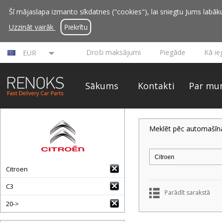
Šī mājaslapa izmanto sīkdatnes ("cookies"), lai sniegtu Jums labāku 
Uzzināt vairāk
Piekrītu
Droši maksājumi
Piegāde
Kā ie
EUR
Sākums
Kontakti
Par mu
Meklēt pēc automašīn
Citroen
C3
Parādīt sarakstā
20->