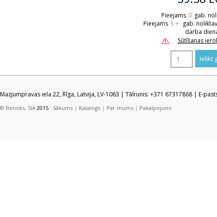
Pieejams
0
gab. nol
Pieejams
5 +
gab. nolikta
darba dien
Sūtīšanas ier
Mazjumpravas iela 22, Rīga, Latvija, LV-1063 | Tālrunis: +371 67317868 | E-pas
© Renoks, SIA
2015
Sākums
|
Katalogs
|
Par mums
|
Pakalpojumi