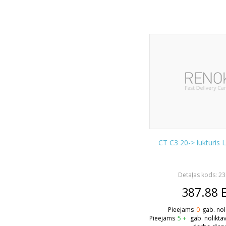
CT C3 20-> lukturis
Detaļas kods: 2
387.88
Pieejams
0
gab. nol
Pieejams
5 +
gab. nolikta