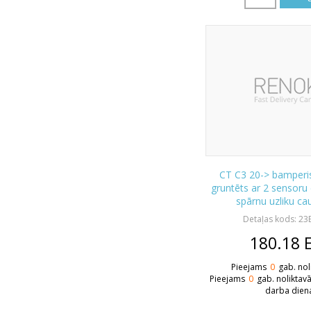
CT C3 20-> bamperis
gruntēts ar 2 sensoru
spārnu uzliku c
Detaļas kods: 23
180.18
Pieejams
0
gab. nol
Pieejams
0
gab. noliktav
darba dien