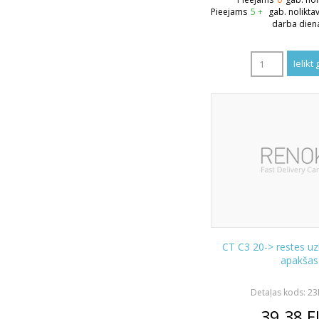
Pieejams
5 +
gab. nolikta
darba dien
CT C3 20-> restes uz
apakšas
Detaļas kods: 2
39.38
E