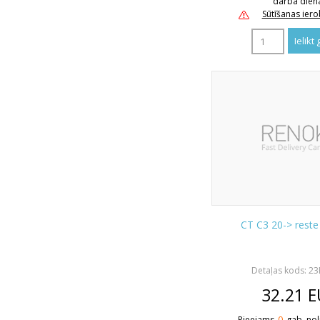
darba dien
Sūtīšanas ier
CT C3 20-> reste
Detaļas kods: 2
32.21
E
Pieejams
0
gab. nol