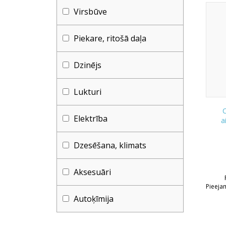
Virsbūve
Piekare, ritošā daļa
Dzinējs
Lukturi
C
Elektrība
a
Dzesēšana, klimats
Aksesuāri
Pieeja
Autoķīmija