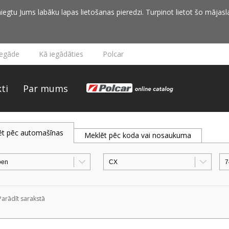
iegtu Jums labāku lapas lietošanas pieredzi. Turpinot lietot šo mājasla
iegāde
Kā iegādāties
Polcar
ti
Par mums
ēt pēc automašīnas
Meklēt pēc koda vai nosaukuma
Parādīt sarakstā