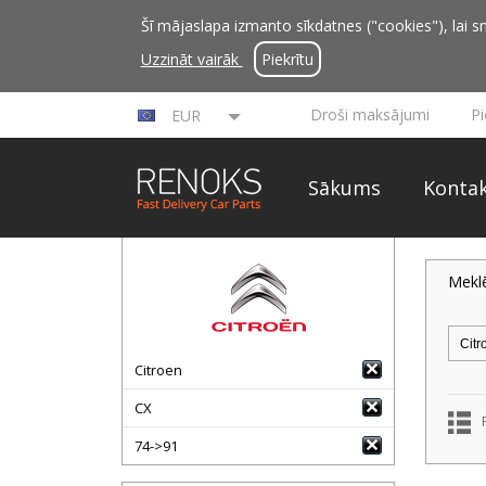
Šī mājaslapa izmanto sīkdatnes ("cookies"), lai sn
Uzzināt vairāk
Piekrītu
Droši maksājumi
P
EUR
Sākums
Kontak
Mekl
Citroen
CX
74->91