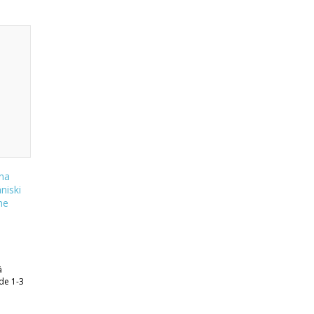
ona
iski
ne
ā
de 1-3