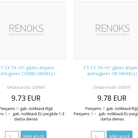
T CX 74->91 gāzes atspere
CT CX 74->91 gāzes atspe
izmugures COMBI MARELLI
aizmugures HB MARELLI
Detaļas kods: GS0600
Detaļas kods: GS0597
9.73
EUR
9.78
EUR
Pieejams
0
gab. noliktavā Rīgā
Pieejams
0
gab. noliktavā Rīg
ms
5 +
gab. noliktavā EU piegāde 1-3
Pieejams
5 +
gab. noliktavā EU pieg
darba dienas
darba dienas