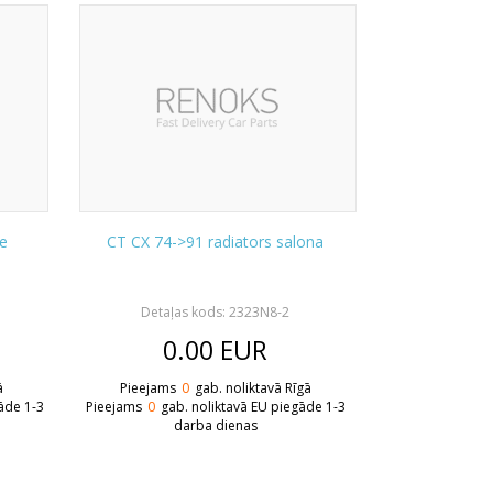
re
CT CX 74->91 radiators salona
Detaļas kods: 2323N8-2
0.00
EUR
ā
Pieejams
0
gab. noliktavā Rīgā
āde 1-3
Pieejams
0
gab. noliktavā EU piegāde 1-3
darba dienas