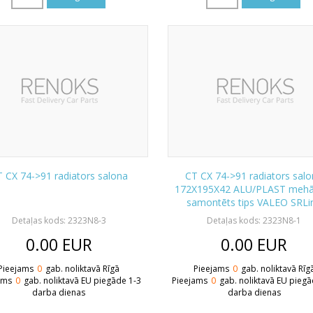
 CX 74->91 radiators salona
CT CX 74->91 radiators sal
172X195X42 ALU/PLAST mehān
samontēts tips VALEO SRLi
Detaļas kods: 2323N8-3
Detaļas kods: 2323N8-1
0.00
EUR
0.00
EUR
Pieejams
0
gab. noliktavā Rīgā
Pieejams
0
gab. noliktavā Rīg
ams
0
gab. noliktavā EU piegāde 1-3
Pieejams
0
gab. noliktavā EU piegā
darba dienas
darba dienas