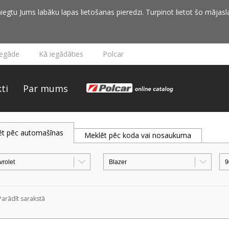
iegtu Jums labāku lapas lietošanas pieredzi. Turpinot lietot šo mājasla
iegāde
Kā iegādāties
Polcar
ti
Par mums
ēt pēc automašīnas
Meklēt pēc koda vai nosaukuma
Parādīt sarakstā