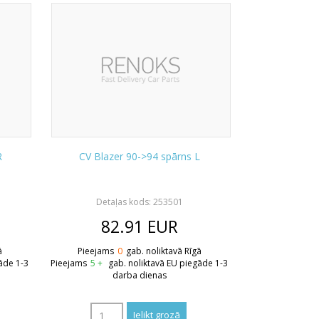
R
CV Blazer 90->94 spārns L
Detaļas kods: 253501
82.91
EUR
ā
Pieejams
0
gab. noliktavā Rīgā
āde 1-3
Pieejams
5 +
gab. noliktavā EU piegāde 1-3
darba dienas