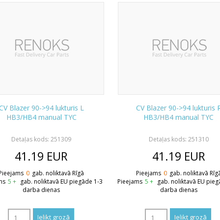
CV Blazer 90->94 lukturis L
CV Blazer 90->94 lukturis 
HB3/HB4 manual TYC
HB3/HB4 manual TYC
Detaļas kods: 251309
Detaļas kods: 251310
41.19
EUR
41.19
EUR
Pieejams
0
gab. noliktavā Rīgā
Pieejams
0
gab. noliktavā Rīg
ms
5 +
gab. noliktavā EU piegāde 1-3
Pieejams
5 +
gab. noliktavā EU pieg
darba dienas
darba dienas