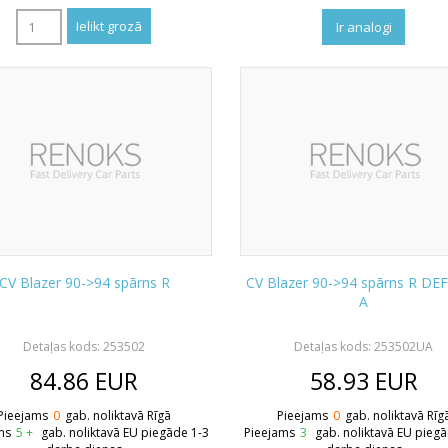
Ir analogi
CV Blazer 90->94 spārns R
CV Blazer 90->94 spārns R DE
A
Detaļas kods: 253502
Detaļas kods: 253502UA
84.86
EUR
58.93
EUR
Pieejams
0
gab. noliktavā Rīgā
Pieejams
0
gab. noliktavā Rīg
ms
5 +
gab. noliktavā EU piegāde 1-3
Pieejams
3
gab. noliktavā EU pieg