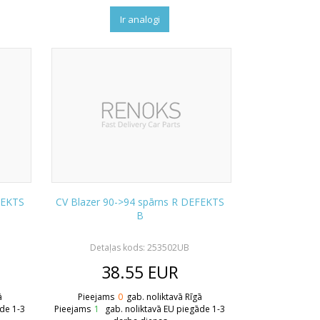
Ir analogi
FEKTS
CV Blazer 90->94 spārns R DEFEKTS
B
Detaļas kods: 253502UB
38.55
EUR
ā
Pieejams
0
gab. noliktavā Rīgā
āde 1-3
Pieejams
1
gab. noliktavā EU piegāde 1-3