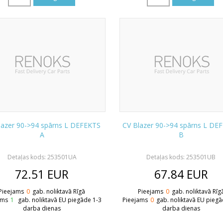
lazer 90->94 spārns L DEFEKTS
CV Blazer 90->94 spārns L DE
A
B
Detaļas kods: 253501UA
Detaļas kods: 253501UB
72.51
EUR
67.84
EUR
Pieejams
0
gab. noliktavā Rīgā
Pieejams
0
gab. noliktavā Rīg
ams
1
gab. noliktavā EU piegāde 1-3
Pieejams
0
gab. noliktavā EU piegā
darba dienas
darba dienas