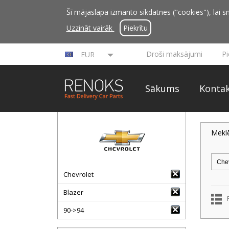
Šī mājaslapa izmanto sīkdatnes ("cookies"), lai sn
Uzzināt vairāk
Piekrītu
Droši maksājumi
P
EUR
Sākums
Kontak
Mekl
Chevrolet
Blazer
90->94