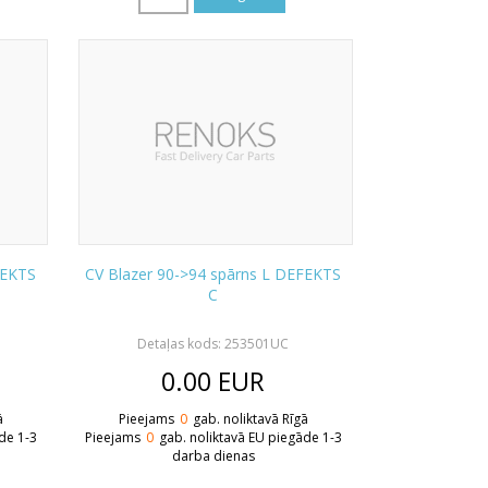
FEKTS
CV Blazer 90->94 spārns L DEFEKTS
C
Detaļas kods: 253501UC
0.00
EUR
ā
Pieejams
0
gab. noliktavā Rīgā
de 1-3
Pieejams
0
gab. noliktavā EU piegāde 1-3
darba dienas