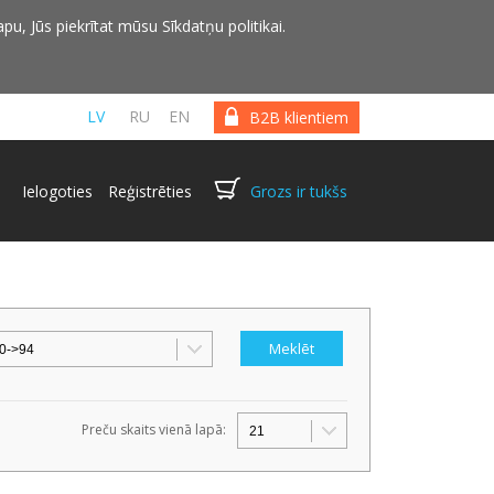
pu, Jūs piekrītat mūsu Sīkdatņu politikai.
LV
RU
EN
B2B klientiem
Ielogoties
Reģistrēties
Grozs ir tukšs
Preču skaits vienā lapā: