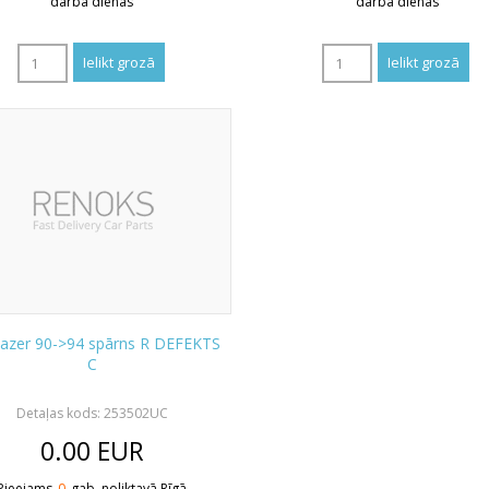
darba dienas
darba dienas
lazer 90->94 spārns R DEFEKTS
C
Detaļas kods: 253502UC
0.00
EUR
Pieejams
0
gab. noliktavā Rīgā