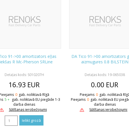
ico 91->00 amortizators eļļas
DA Tico 91->00 amortizators 
iekšas R Mc-Pherson SRLine
aizmugures 0.8 BILSTEIN
Detaļas kods: S010207H
Detaļas kods: 19-065038
16.93
EUR
0.00
EUR
Pieejams
0
gab. noliktavā Rīgā
Pieejams
0
gab. noliktavā Rīg
ms
5 +
gab. noliktavā EU piegāde 1-3
Pieejams
0
gab. noliktavā EU piegā
darba dienas
darba dienas
Sūtīšanas ierobežojumi
Sūtīšanas ierobežojumi