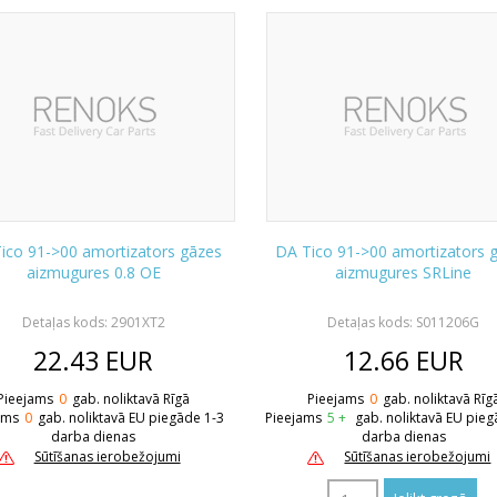
ico 91->00 amortizators gāzes
DA Tico 91->00 amortizators 
aizmugures 0.8 OE
aizmugures SRLine
Detaļas kods: 2901XT2
Detaļas kods: S011206G
22.43
EUR
12.66
EUR
Pieejams
0
gab. noliktavā Rīgā
Pieejams
0
gab. noliktavā Rīg
ams
0
gab. noliktavā EU piegāde 1-3
Pieejams
5 +
gab. noliktavā EU pieg
darba dienas
darba dienas
Sūtīšanas ierobežojumi
Sūtīšanas ierobežojumi