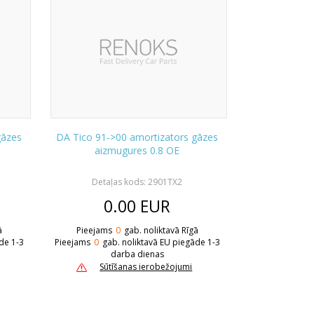
gāzes
DA Tico 91->00 amortizators gāzes
aizmugures 0.8 OE
Detaļas kods: 2901TX2
0.00
EUR
ā
Pieejams
0
gab. noliktavā Rīgā
de 1-3
Pieejams
0
gab. noliktavā EU piegāde 1-3
darba dienas
Sūtīšanas ierobežojumi