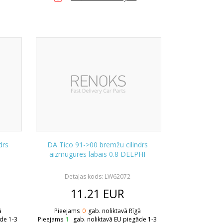
drs
DA Tico 91->00 bremžu cilindrs
aizmugures labais 0.8 DELPHI
Detaļas kods: LW62072
11.21
EUR
ā
Pieejams
0
gab. noliktavā Rīgā
āde 1-3
Pieejams
1
gab. noliktavā EU piegāde 1-3