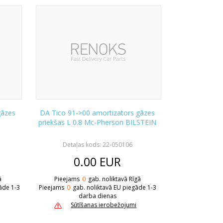
gāzes
DA Tico 91->00 amortizators gāzes
priekšas L 0.8 Mc-Pherson BILSTEIN
Detaļas kods: 22-050106
0.00
EUR
ā
Pieejams
0
gab. noliktavā Rīgā
āde 1-3
Pieejams
0
gab. noliktavā EU piegāde 1-3
darba dienas
Sūtīšanas ierobežojumi