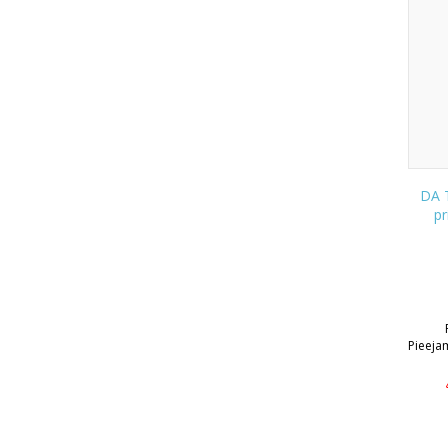
DA T
pr
Pieeja