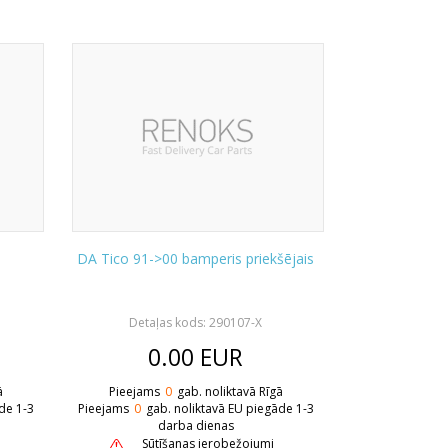
DA Tico 91->00 bamperis priekšējais
Detaļas kods: 290107-X
0.00
EUR
ā
Pieejams
0
gab. noliktavā Rīgā
de 1-3
Pieejams
0
gab. noliktavā EU piegāde 1-3
darba dienas
Sūtīšanas ierobežojumi