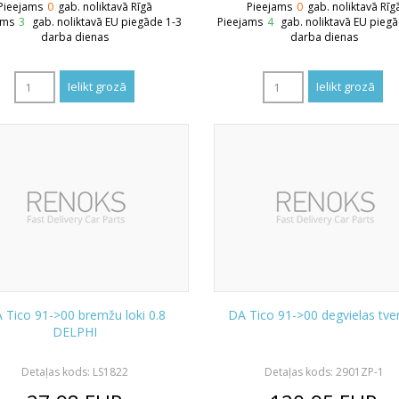
Pieejams
0
gab. noliktavā Rīgā
Pieejams
0
gab. noliktavā Rīg
ams
3
gab. noliktavā EU piegāde 1-3
Pieejams
4
gab. noliktavā EU pieg
darba dienas
darba dienas
 Tico 91->00 bremžu loki 0.8
DA Tico 91->00 degvielas tve
DELPHI
Detaļas kods: LS1822
Detaļas kods: 2901ZP-1