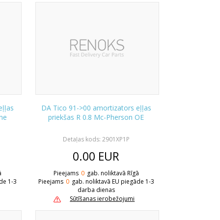
eļļas
DA Tico 91->00 amortizators eļļas
ne
priekšas R 0.8 Mc-Pherson OE
Detaļas kods: 2901XP1P
0.00
EUR
ā
Pieejams
0
gab. noliktavā Rīgā
de 1-3
Pieejams
0
gab. noliktavā EU piegāde 1-3
darba dienas
Sūtīšanas ierobežojumi