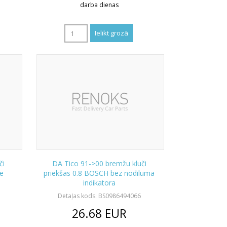
darba dienas
či
DA Tico 91->00 bremžu kluči
ne
priekšas 0.8 BOSCH bez nodiluma
indikatora
Detaļas kods: BS0986494066
26.68
EUR