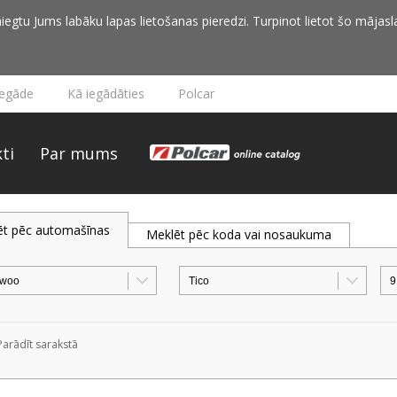
iegtu Jums labāku lapas lietošanas pieredzi. Turpinot lietot šo mājasla
iegāde
Kā iegādāties
Polcar
ti
Par mums
ēt pēc automašīnas
Meklēt pēc koda vai nosaukuma
Parādīt sarakstā