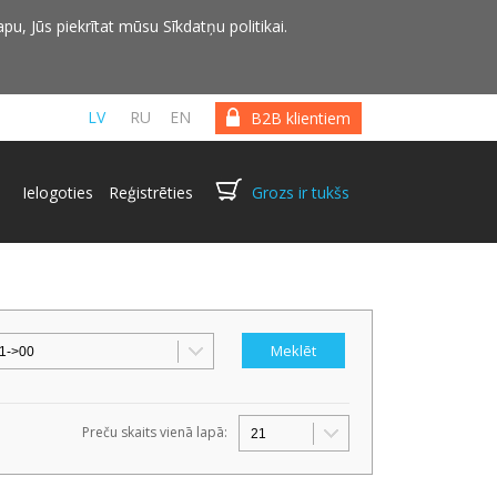
pu, Jūs piekrītat mūsu Sīkdatņu politikai.
LV
RU
EN
B2B klientiem
Ielogoties
Reģistrēties
Grozs ir tukšs
Preču skaits vienā lapā: