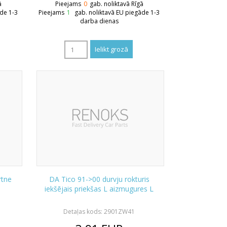
ā
Pieejams
0
gab. noliktavā Rīgā
āde 1-3
Pieejams
1
gab. noliktavā EU piegāde 1-3
darba dienas
rtne
DA Tico 91->00 durvju rokturis
iekšējais priekšas L aizmugures L
Detaļas kods: 2901ZW41