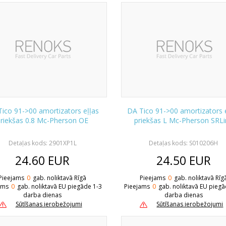
ico 91->00 amortizators eļļas
DA Tico 91->00 amortizators 
priekšas 0.8 Mc-Pherson OE
priekšas L Mc-Pherson SRLi
Detaļas kods: 2901XP1L
Detaļas kods: S010206H
24.60
EUR
24.50
EUR
Pieejams
0
gab. noliktavā Rīgā
Pieejams
0
gab. noliktavā Rīg
ams
0
gab. noliktavā EU piegāde 1-3
Pieejams
0
gab. noliktavā EU piegā
darba dienas
darba dienas
Sūtīšanas ierobežojumi
Sūtīšanas ierobežojumi