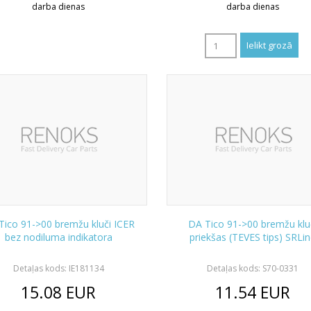
darba dienas
darba dienas
Tico 91->00 bremžu kluči ICER
DA Tico 91->00 bremžu klu
bez nodiluma indikatora
priekšas (TEVES tips) SRLi
Detaļas kods: IE181134
Detaļas kods: S70-0331
15.08
EUR
11.54
EUR