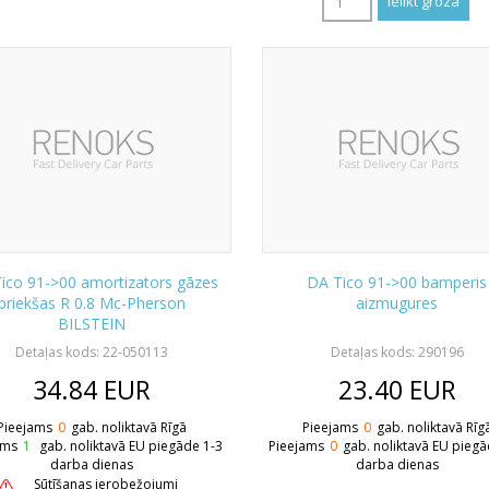
ico 91->00 amortizators gāzes
DA Tico 91->00 bamperis
priekšas R 0.8 Mc-Pherson
aizmugures
BILSTEIN
Detaļas kods: 22-050113
Detaļas kods: 290196
34.84
EUR
23.40
EUR
Pieejams
0
gab. noliktavā Rīgā
Pieejams
0
gab. noliktavā Rīg
ams
1
gab. noliktavā EU piegāde 1-3
Pieejams
0
gab. noliktavā EU piegā
darba dienas
darba dienas
Sūtīšanas ierobežojumi