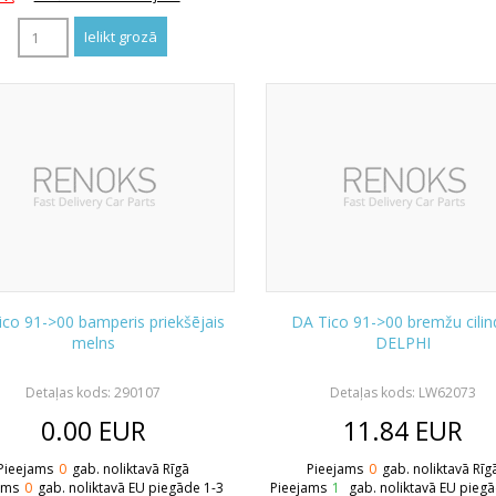
co 91->00 bamperis priekšējais
DA Tico 91->00 bremžu cilin
melns
DELPHI
Detaļas kods: 290107
Detaļas kods: LW62073
0.00
EUR
11.84
EUR
Pieejams
0
gab. noliktavā Rīgā
Pieejams
0
gab. noliktavā Rīg
ams
0
gab. noliktavā EU piegāde 1-3
Pieejams
1
gab. noliktavā EU pieg