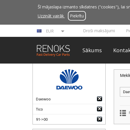
Šī mājaslapa izmanto sīkdatnes ("cookies"), lai sn
Uzzināt vairāk
Piekrītu
Droši maksājumi
P
EUR
Sākums
Kontak
Mekl
Daewoo
Tico
91->00