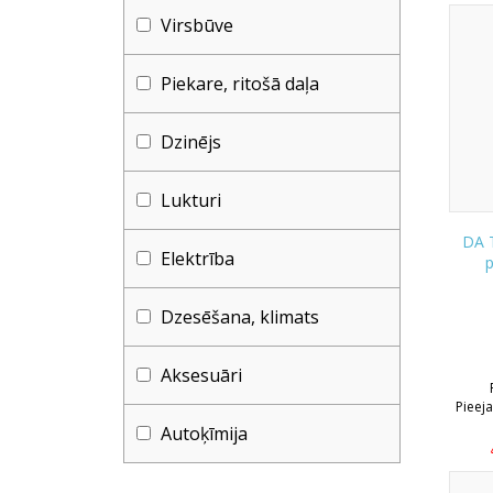
Virsbūve
Piekare, ritošā daļa
Dzinējs
Lukturi
DA T
Elektrība
Dzesēšana, klimats
Aksesuāri
Pieej
Autoķīmija