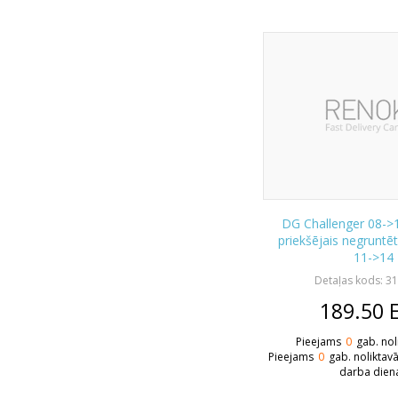
DG Challenger 08->
priekšējais negruntē
11->14
Detaļas kods: 3
189.50
Pieejams
0
gab. nol
Pieejams
0
gab. noliktav
darba dien