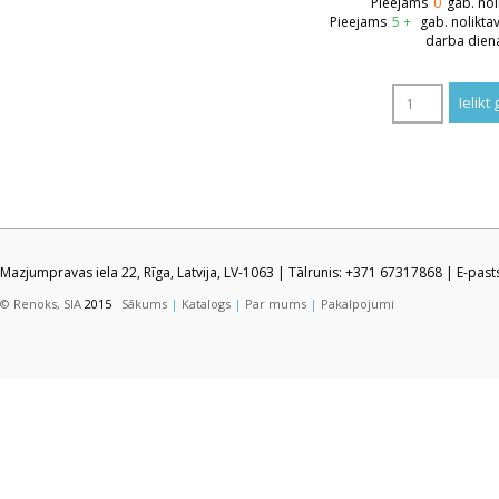
Pieejams
0
gab. nol
Pieejams
5 +
gab. nolikta
darba dien
Mazjumpravas iela 22, Rīga, Latvija, LV-1063 | Tālrunis: +371 67317868 | E-pas
© Renoks, SIA
2015
Sākums
|
Katalogs
|
Par mums
|
Pakalpojumi