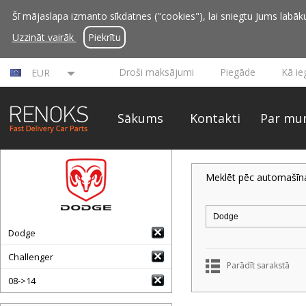
Šī mājaslapa izmanto sīkdatnes ("cookies"), lai sniegtu Jums labāku 
Uzzināt vairāk
Piekrītu
Droši maksājumi
Piegāde
Kā ie
EUR
Sākums
Kontakti
Par mu
Meklēt pēc automašīn
Dodge
Challenger
Parādīt sarakstā
08->14