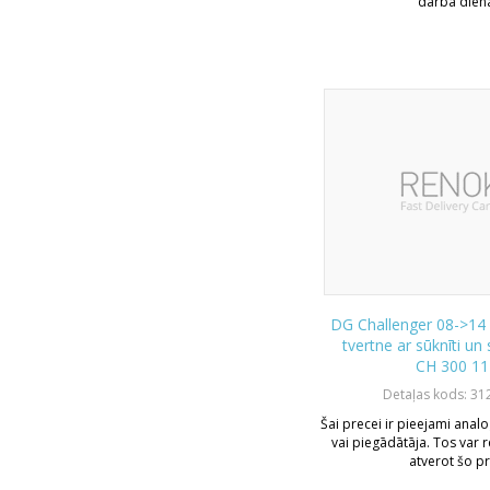
darba dien
DG Challenger 08->14 
tvertne ar sūknīti un
CH 300 11
Detaļas kods: 31
Šai precei ir pieejami analo
vai piegādātāja. Tos var r
atverot šo pr