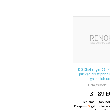
DG Challenger 08->
priekšējais stiprin
gaitas luktu
Detaļas kods: 
31.89
E
Pieejams
0
gab. nol
Pieejams
0
gab. noliktav