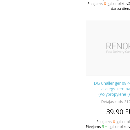
Pieejams
0
gab. noliktav
darba dien
DG Challenger 08-
aizsegs zem b
(Polypropylene (
Detaļas kods: 3
39.90
E
Pieejams
0
gab. nol
Pieejams
5 +
gab. nolikta