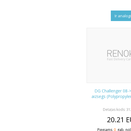
Ir analog
DG Challenger 08-
aizsegs (Polypropyle
Detaļas kods: 3
20.21
E
Pieejams
0
gab. nol