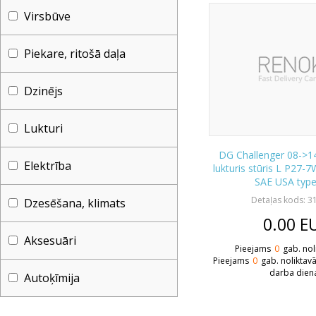
Virsbūve
Piekare, ritošā daļa
Dzinējs
Lukturi
DG Challenger 08->1
Elektrība
lukturis stūris L P27-
SAE USA typ
Detaļas kods: 3
Dzesēšana, klimats
0.00
E
Aksesuāri
Pieejams
0
gab. nol
Pieejams
0
gab. noliktav
darba dien
Autoķīmija