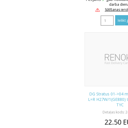
darba dien
Sūtīšanas ier
DG Stratus 01->04 mi
L=R H27W/1(GE880) 
TYC
Detaļas kods: 
22.50
E