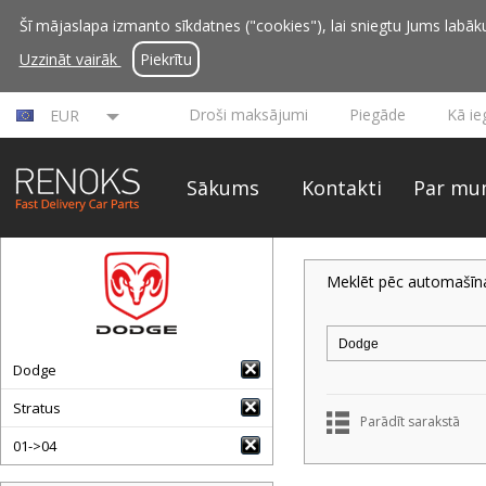
Šī mājaslapa izmanto sīkdatnes ("cookies"), lai sniegtu Jums labāku 
Uzzināt vairāk
Piekrītu
Droši maksājumi
Piegāde
Kā ie
EUR
Sākums
Kontakti
Par mu
Meklēt pēc automašīn
Dodge
Stratus
Parādīt sarakstā
01->04