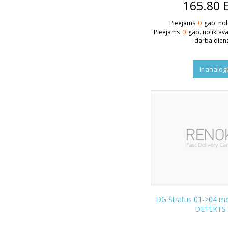
165.80
Pieejams
0
gab. nol
Pieejams
0
gab. noliktav
darba dien
Ir analog
DG Stratus 01->04 m
DEFEKTS