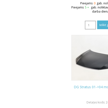
Pieejams
0
gab. nol
Pieejams
5 +
gab. nolikta
darba dien
DG Stratus 01->04 m
Detaļas kods: 