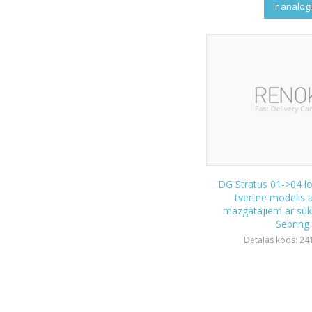
Ir analog
DG Stratus 01->04 l
tvertne modelis a
mazgātājiem ar sūkn
Sebring
Detaļas kods: 24