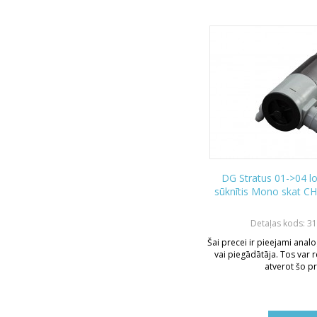
DG Stratus 01->04 l
sūknītis Mono skat C
Detaļas kods: 3
Šai precei ir pieejami analo
vai piegādātāja. Tos var r
atverot šo pr