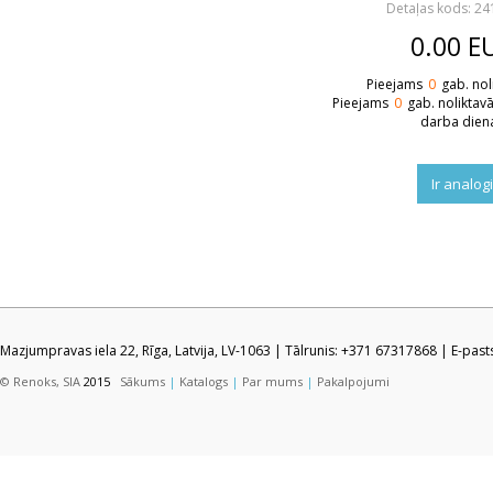
Detaļas kods: 2
0.00
E
Pieejams
0
gab. nol
Pieejams
0
gab. noliktav
darba dien
Ir analog
Mazjumpravas iela 22, Rīga, Latvija, LV-1063 | Tālrunis: +371 67317868 | E-pas
© Renoks, SIA
2015
Sākums
|
Katalogs
|
Par mums
|
Pakalpojumi