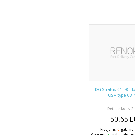
DG Stratus 01->04 lu
USA type 03-
Detaļas kods: 2
50.65
E
Pieejams
0
gab. nol
Pieejams
3
gab. noliktav