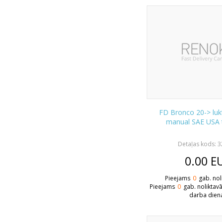
FD Bronco 20-> luk
manual SAE USA 
Detaļas kods: 
0.00
E
Pieejams
0
gab. nol
Pieejams
0
gab. noliktav
darba dien