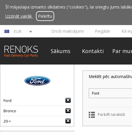
Šī mājaslapa izmanto sīkdatnes ("cookies"), lai sniegtu Jums labāku 
Uzzināt vairāk
Piekrītu
Droši maksājumi
Piegāde
Kā ie
EUR
Sākums
Kontakti
Par mu
Meklēt pēc automašīn
Ford
Bronco
Parādīt sarakstā
20->