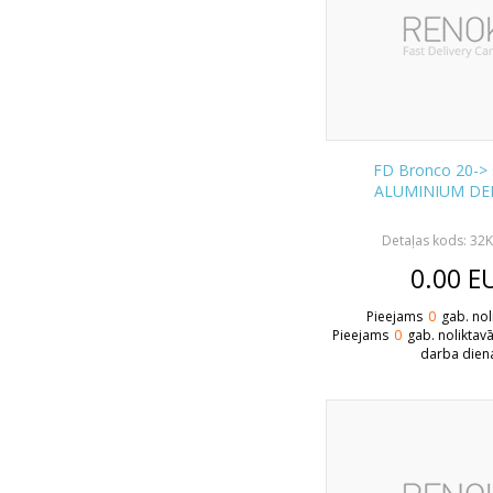
FD Bronco 20-> 
ALUMINIUM DE
Detaļas kods: 3
0.00
E
Pieejams
0
gab. nol
Pieejams
0
gab. noliktav
darba dien