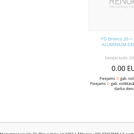
FD Bronco 20-> 
ALUMINIUM DE
Detaļas kods: 3
0.00
E
Pieejams
0
gab. nol
Pieejams
0
gab. noliktav
darba dien