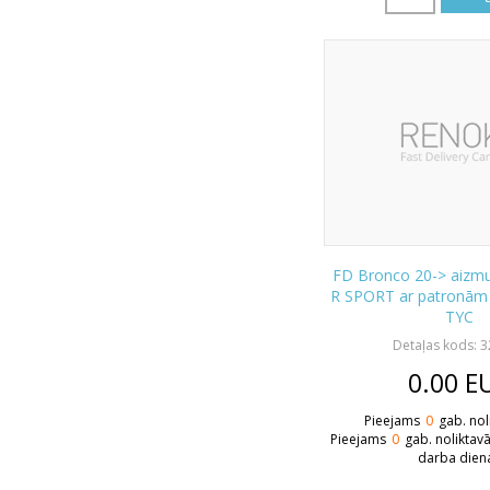
FD Bronco 20-> aizmug
R SPORT ar patronām
TYC
Detaļas kods: 
0.00
E
Pieejams
0
gab. nol
Pieejams
0
gab. noliktav
darba dien