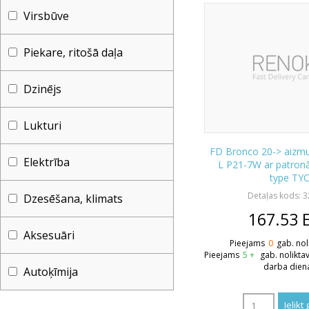
Virsbūve
Piekare, ritošā daļa
Dzinējs
Lukturi
FD Bronco 20-> aizmug
Elektrība
L P21-7W ar patro
type TY
Detaļas kods: 
Dzesēšana, klimats
167.53
Aksesuāri
Pieejams
0
gab. nol
Pieejams
5 +
gab. nolikta
darba dien
Autoķīmija