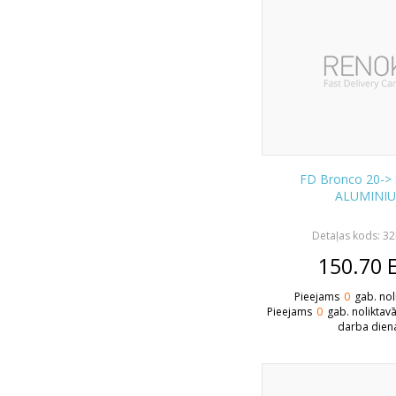
FD Bronco 20-> 
ALUMINI
Detaļas kods: 3
150.70
Pieejams
0
gab. nol
Pieejams
0
gab. noliktav
darba dien