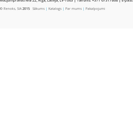
Mazjumpravas iela 22, Rīga, Latvija, LV-1063 | Tālrunis: +371 67317868 | E-pas
© Renoks, SIA
2015
Sākums
|
Katalogs
|
Par mums
|
Pakalpojumi