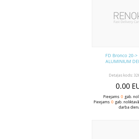
FD Bronco 20-> 
ALUMINIUM DE
Detaļas kods: 3
0.00
E
Pieejams
0
gab. nol
Pieejams
0
gab. noliktav
darba dien